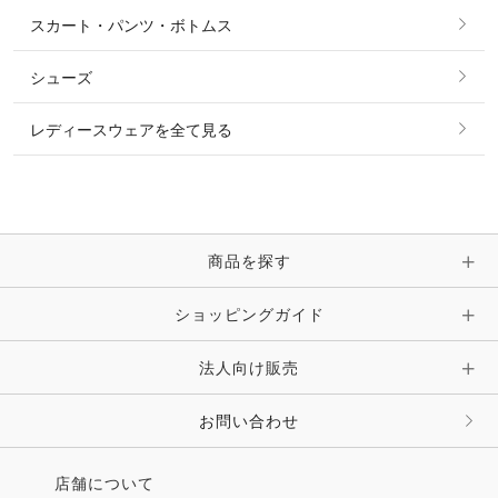
シャツ・ブラウス・ワンピース
スカート・パンツ・ボトムス
リング
ベルト
その他 トップス
シューズ
ピアス・イヤリング
帽子・ヘア小物
レディースウェアを全て見る
ネックレス
マフラー・スカーフ・ストール・スヌード
ブレスレット・バングル・アンクレット
手袋
ピン・ブローチ・コサージュ
商品を探す
時計・財布・キーケース・革小物
ショッピングガイド
その他 アクセサリー
キーホルダー・チャーム・ストラップ
法人向け販売
その他 ファッション雑貨
お問い合わせ
店舗について