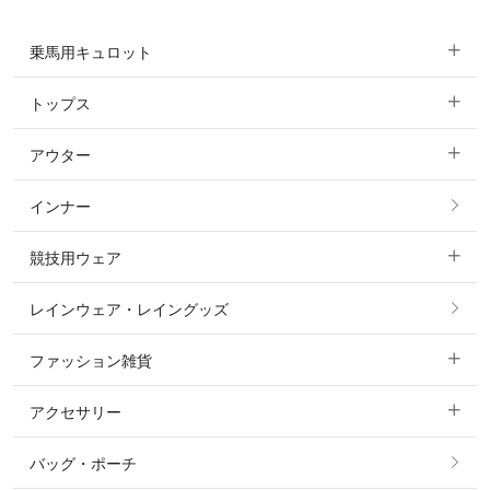
乗馬用キュロット
トップス
すべてのキュロット
アウター
すべてのトップス
フルグリップ・尻革 キュロット
インナー
すべてのアウター
ポロシャツ
ニーグリップ・膝革 キュロット
競技用ウェア
コート
カットソー・Tシャツ・タンクトップ
ノーグリップ・共布 キュロット
レインウェア・レイングッズ
すべての競技用ウェア
ジャケット・ブルゾン
機能性シャツ・スポーツシャツ
ファッション雑貨
ショージャケット
ベスト
パーカー・トレーナー・スウェット
アクセサリー
すべてのファッション雑貨
ショーシャツ
その他 アウター
ニット・セーター
バッグ・ポーチ
すべてのアクセサリー
ソックス
タイ・タイピン・その他アクセサリー