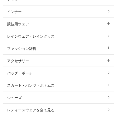
フルグリップ・尻革 キュロット
インナー
すべてのアウター
ポロシャツ
ニーグリップ・膝革 キュロット
競技用ウェア
コート
カットソー・Tシャツ・タンクトップ
ノーグリップ・共布 キュロット
レインウェア・レイングッズ
すべての競技用ウェア
ジャケット・ブルゾン
機能性シャツ・スポーツシャツ
ファッション雑貨
ショージャケット
ベスト
パーカー・トレーナー・スウェット
アクセサリー
すべてのファッション雑貨
ショーシャツ
その他 アウター
ニット・セーター
バッグ・ポーチ
すべてのアクセサリー
ソックス
タイ・タイピン・その他アクセサリー
シャツ・ブラウス・ワンピース
スカート・パンツ・ボトムス
リング
ベルト
その他 トップス
シューズ
ピアス・イヤリング
帽子・ヘア小物
レディースウェアを全て見る
ネックレス
マフラー・スカーフ・ストール・スヌード