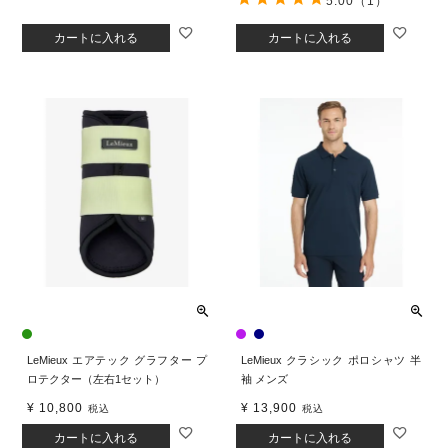
5.00
（1）
カートに入れる
カートに入れる
LeMieux エアテック グラフター プ
LeMieux クラシック ポロシャツ 半
ロテクター（左右1セット）
袖 メンズ
¥
10,800
¥
13,900
税込
税込
カートに入れる
カートに入れる