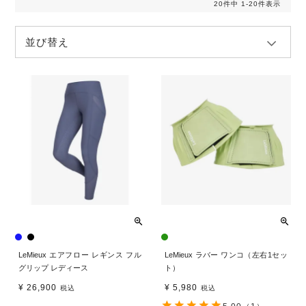
20
件中
1
-
20
件表示
並び替え
LeMieux エアフロー レギンス フル
LeMieux ラバー ワンコ（左右1セッ
グリップ レディース
ト）
¥
26,900
¥
5,980
税込
税込