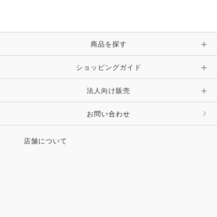
ブレスレット・バングル・アンクレット
手袋
ピン・ブローチ・コサージュ
商品を探す
時計・財布・キーケース・革小物
ショッピングガイド
その他 アクセサリー
キーホルダー・チャーム・ストラップ
法人向け販売
その他 ファッション雑貨
お問い合わせ
店舗について