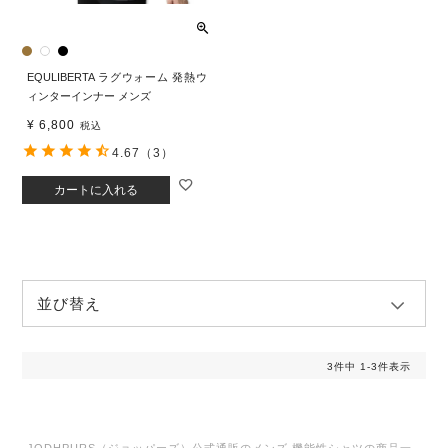
EQULIBERTA ラグウォーム 発熱ウ
ィンターインナー メンズ
¥
6,800
税込
4.67
（3）
カートに入れる
並び替え
3
件中
1
-
3
件表示
JODHPURS（ジョッパーズ）公式通販のメンズ 機能性シャツの商品一