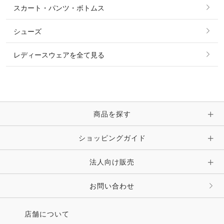
スカート・パンツ・ボトムス
リング
ベルト
その他 トップス
シューズ
ピアス・イヤリング
帽子・ヘア小物
レディースウェアを全て見る
ネックレス
マフラー・スカーフ・ストール・スヌード
ブレスレット・バングル・アンクレット
手袋
ピン・ブローチ・コサージュ
商品を探す
時計・財布・キーケース・革小物
ショッピングガイド
その他 アクセサリー
キーホルダー・チャーム・ストラップ
法人向け販売
その他 ファッション雑貨
お問い合わせ
店舗について