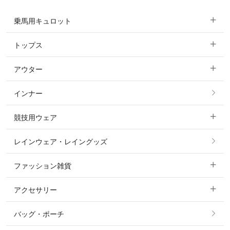
乗馬用キュロット
トップス
すべてのキュロット
アウター
すべてのトップス
フルグリップ・尻革 キュロット
インナー
すべてのアウター
ポロシャツ
ニーグリップ・膝革 キュロット
競技用ウェア
コート
カットソー・Tシャツ・タンクトップ
ノーグリップ・共布 キュロット
レインウェア・レイングッズ
すべての競技用ウェア
ジャケット・ブルゾン
機能性シャツ・スポーツシャツ
ファッション雑貨
ショージャケット
ベスト
パーカー・トレーナー・スウェット
アクセサリー
すべてのファッション雑貨
ショーシャツ
その他 アウター
ニット・セーター
バッグ・ポーチ
すべてのアクセサリー
ソックス
タイ・タイピン・その他アクセサリー
シャツ・ブラウス・ワンピース