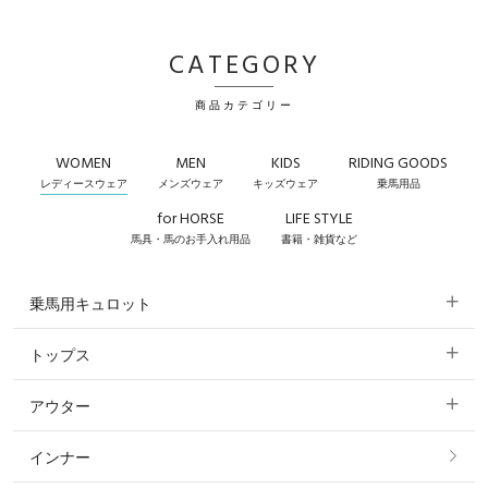
CATEGORY
商品カテゴリー
WOMEN
MEN
KIDS
RIDING GOODS
レディースウェア
メンズウェア
キッズウェア
乗馬用品
for HORSE
LIFE STYLE
馬具・馬のお手入れ用品
書籍・雑貨など
乗馬用キュロット
トップス
すべてのキュロット
アウター
すべてのトップス
フルグリップ・尻革 キュロット
インナー
すべてのアウター
ポロシャツ
ニーグリップ・膝革 キュロット