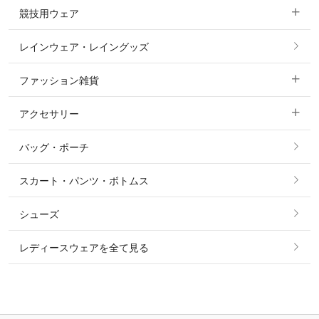
競技用ウェア
コート
カットソー・Tシャツ・タンクトップ
ノーグリップ・共布 キュロット
レインウェア・レイングッズ
すべての競技用ウェア
ジャケット・ブルゾン
機能性シャツ・スポーツシャツ
ファッション雑貨
ショージャケット
ベスト
パーカー・トレーナー・スウェット
アクセサリー
すべてのファッション雑貨
ショーシャツ
その他 アウター
ニット・セーター
バッグ・ポーチ
すべてのアクセサリー
ソックス
タイ・タイピン・その他アクセサリー
シャツ・ブラウス・ワンピース
スカート・パンツ・ボトムス
リング
ベルト
その他 トップス
シューズ
ピアス・イヤリング
帽子・ヘア小物
レディースウェアを全て見る
ネックレス
マフラー・スカーフ・ストール・スヌード
ブレスレット・バングル・アンクレット
手袋