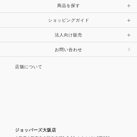
ピン・ブローチ・コサージュ
商品を探す
時計・財布・キーケース・革小物
ショッピングガイド
その他 アクセサリー
キーホルダー・チャーム・ストラップ
法人向け販売
その他 ファッション雑貨
お問い合わせ
店舗について
ジョッパーズ大阪店