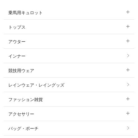
乗馬用キュロット
トップス
すべてのキュロット
アウター
すべてのトップス
フルグリップ・尻革 キュロット
インナー
すべてのアウター
ポロシャツ
ニーグリップ・膝革 キュロット
競技用ウェア
コート
カットソー・Tシャツ・タンクトップ
ノーグリップ・共布 キュロット
レインウェア・レイングッズ
すべての競技用ウェア
ジャケット・ブルゾン
機能性シャツ・スポーツシャツ
ファッション雑貨
ショージャケット
ベスト
パーカー・トレーナー・スウェット
アクセサリー
すべてのファッション雑貨
ショーシャツ
その他 アウター
ニット・セーター
バッグ・ポーチ
すべてのアクセサリー
ソックス
タイ・タイピン・その他アクセサリー
シャツ・ブラウス・ワンピース