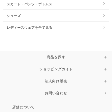
スカート・パンツ・ボトムス
リング
ベルト
その他 トップス
シューズ
ピアス・イヤリング
帽子・ヘア小物
レディースウェアを全て見る
ネックレス
マフラー・スカーフ・ストール・スヌード
ブレスレット・バングル・アンクレット
手袋
ピン・ブローチ・コサージュ
商品を探す
時計・財布・キーケース・革小物
ショッピングガイド
その他 アクセサリー
キーホルダー・チャーム・ストラップ
法人向け販売
その他 ファッション雑貨
お問い合わせ
店舗について