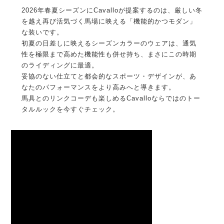
2026年春夏シーズンにCavalloが提案するのは、厳しい冬
を越え再び活気づく馬場に映える「機能的かつモダン」
な装いです。
初夏の日差しに映えるシーズンカラーのウェアは、通気
性を極限まで高めた機能性も併せ持ち、まさにこの時期
のライディングに最適。
妥協のない仕立てと都会的なスポーツ・デザインが、あ
なたのパフォーマンスをより高みへと導きます。
馬具とのリンクコーデも楽しめるCavalloならではのトー
タルルックを今すぐチェック。