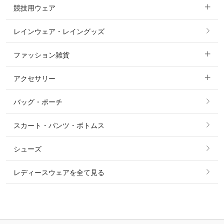
競技用ウェア
コート
カットソー・Tシャツ・タンクトップ
ノーグリップ・共布 キュロット
レインウェア・レイングッズ
すべての競技用ウェア
ジャケット・ブルゾン
機能性シャツ・スポーツシャツ
ファッション雑貨
ショージャケット
ベスト
パーカー・トレーナー・スウェット
アクセサリー
すべてのファッション雑貨
ショーシャツ
その他 アウター
ニット・セーター
バッグ・ポーチ
すべてのアクセサリー
ソックス
タイ・タイピン・その他アクセサリー
シャツ・ブラウス・ワンピース
スカート・パンツ・ボトムス
リング
ベルト
その他 トップス
シューズ
ピアス・イヤリング
帽子・ヘア小物
レディースウェアを全て見る
ネックレス
マフラー・スカーフ・ストール・スヌード
ブレスレット・バングル・アンクレット
手袋