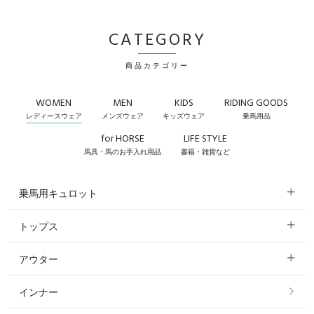
CATEGORY
商品カテゴリー
WOMEN
MEN
KIDS
RIDING GOODS
レディースウェア
メンズウェア
キッズウェア
乗馬用品
for HORSE
LIFE STYLE
馬具・馬のお手入れ用品
書籍・雑貨など
乗馬用キュロット
トップス
すべてのキュロット
アウター
すべてのトップス
フルグリップ・尻革 キュロット
インナー
すべてのアウター
ポロシャツ
ニーグリップ・膝革 キュロット