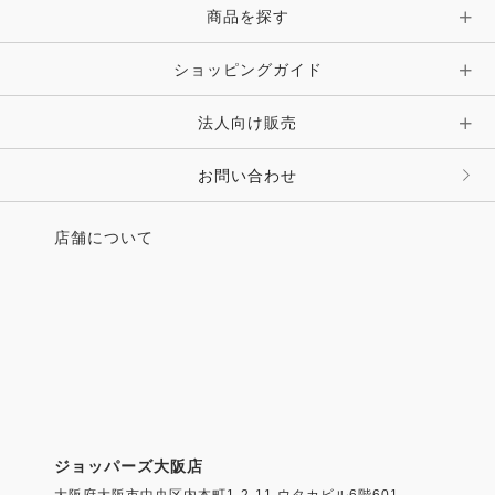
ピン・ブローチ・コサージュ
商品を探す
時計・財布・キーケース・革小物
ショッピングガイド
その他 アクセサリー
キーホルダー・チャーム・ストラップ
法人向け販売
その他 ファッション雑貨
お問い合わせ
店舗について
ジョッパーズ大阪店
大阪府大阪市中央区内本町1-2-11 ウタカビル6階601