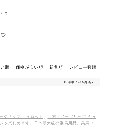
ョン キュ
高い順
価格が安い順
新着順
レビュー数順
15
件中
1
-
15
件表示
ーグリップ キュロット
、
共布・ノーグリップ キュ
ョンを楽しめます。日本最大級の乗馬用品、乗馬フ