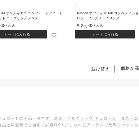
TRUM サンディエゴ コンフォートフィット
Aubrion オプティマ MX コンペティシ
ット ニーグリップ メンズ
ロット フルグリップ メンズ
600
¥
25,800
税込
税込
カートに入れる
カートに入れる
価格が
並び替え
 キュロットの商品一覧です。
尻革・フルグリップ キュロット
、
膝革・ニ
返品送料無料でご自宅で試着OK！おしゃれなアイテムで乗馬ファッシ