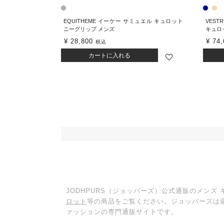
EQUITHEME イーケー サミュエル キュロット
VES
ニーグリップ メンズ
キュロ
¥
28,800
¥
74,
税込
カートに入れる
JODHPURS（ジョッパーズ）公式通販のメンズ
ロット
等の商品をご覧ください。ジョッパーズは
ァッションの専門通販サイトです。