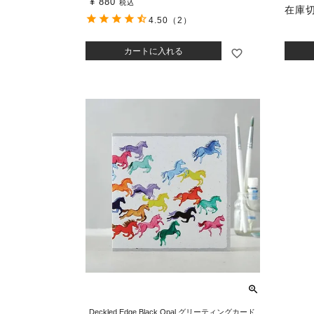
¥
880
税込
在庫
4.50
（2）
カートに入れる
Deckled Edge Black Opal グリーティングカード