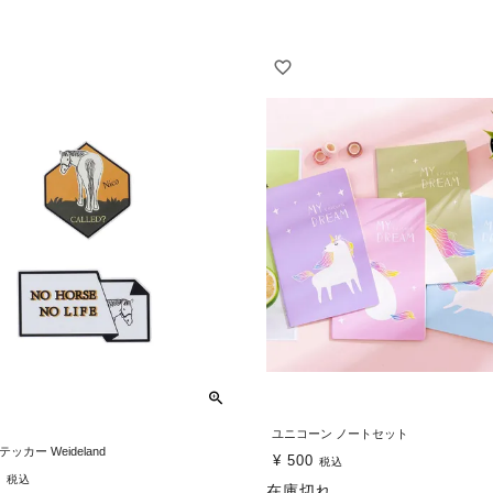
ユニコーン ノートセット
ステッカー Weideland
¥
500
税込
0
税込
在庫切れ