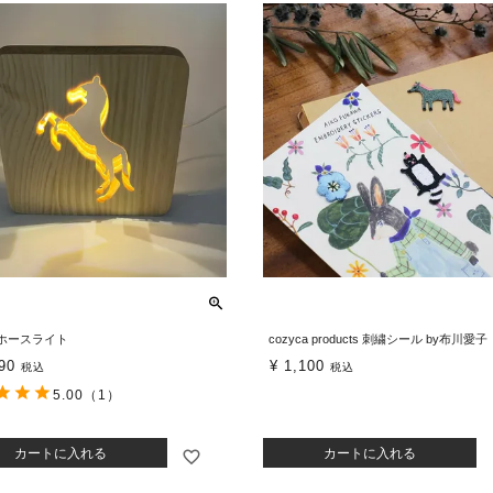
ホースライト
cozyca products 刺繍シール by布川愛子
90
¥
1,100
税込
税込
5.00
（1）
カートに入れる
カートに入れる