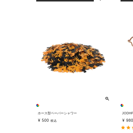
ホース型ペーパーシャワー
JODH
¥
500
¥
98
税込