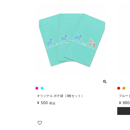
オリジナル ポチ袋（3枚セット）
プルー
¥
500
¥
880
税込