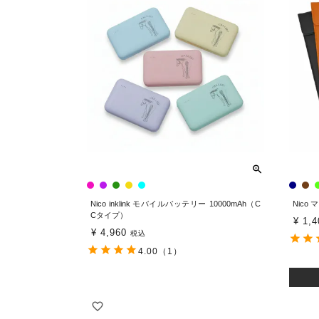
Nico inklink モバイルバッテリー 10000mAh（C
Nico
Cタイプ）
¥
1,4
¥
4,960
税込
4.00
（1）