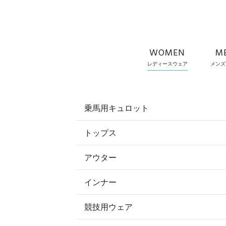
WOMEN
M
レディースウェア
メンズ
乗馬用キュロット
トップス
すべてのキュロット
アウター
すべてのトップス
フルグリップ・尻革 キュロット
インナー
すべてのアウター
ポロシャツ
ニーグリップ・膝革 キュロット
競技用ウェア
コート
カットソー・Tシャツ・タンクトッ
ノーグリップ・共布 キュロット