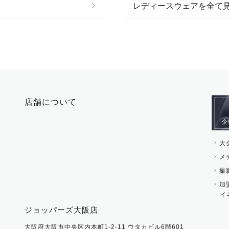
レディースウェアを全て
ネックレス
マフラー・スカーフ・
ブレスレット・バング
手袋
ピン・ブローチ・コサ
時計・財布・キーケー
ー
その他 アクセサリー
キーホルダー・チャー
店舗について
その他 ファッション雑
大
メ
撮
加
イ
ジョッパーズ大阪店
大阪府大阪市中央区内本町1-2-11 ウタカビル6階601