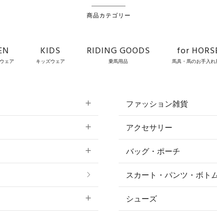
商品カテゴリー
EN
KIDS
RIDING GOODS
for HORS
ウェア
キッズウェア
乗馬用品
馬具・馬のお手入れ
ファッション雑貨
アクセサリー
すべてのファッション
バッグ・ポーチ
すべてのアクセサリー
ソックス
スカート・パンツ・ボト
リング
ベルト
シューズ
プ
ピアス・イヤリング
帽子・ヘア小物