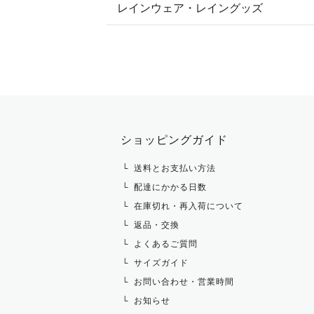
レインウェア・レイングッズ
すべての競技用ウェア
ジャケット・ブルゾン
機能性シャツ・スポーツシャツ
ショージャケット
ベスト
パーカー・トレーナー・スウェット
ショーシャツ
その他 アウター
ニット・セーター
タイ・タイピン・その他アクセサリ
シャツ・ブラウス・ワンピース
ショッピングガイド
その他 トップス
送料とお支払い方法
配達にかかる日数
在庫切れ・再入荷について
返品・交換
よくあるご質問
サイズガイド
お問い合わせ・営業時間
お知らせ