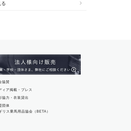
見る
ストール・スヌード
ル・アンクレット
ージュ
ス・革小物
ム・ストラップ
貨
会協賛
ディア掲載・プレス
影協力・衣装貸出
盟団体
ギリス乗馬用品協会（BETA）