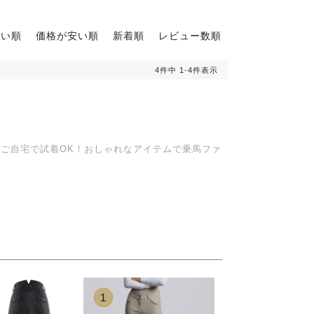
高い順
価格が安い順
新着順
レビュー数順
4
件中
1
-
4
件表示
でご自宅で試着OK！おしゃれなアイテムで乗馬ファ
2
3