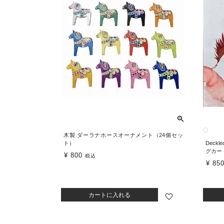
木製 ダーラナホースオーナメント（24個セッ
ト）
Deck
グカー
¥
800
税込
¥
85
カートに入れる