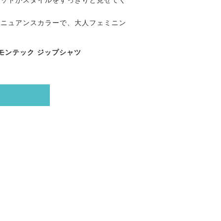
エットがスタイルをすっきりと見せてく
！
のニュアンスカラーで、大人フェミニン
ラ モンテック ジップシャツ