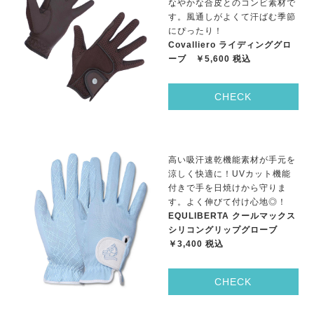
なやかな合皮とのコンビ素材で
す。風通しがよくて汗ばむ季節
にぴったり！
Covalliero ライディンググロ
ーブ ￥5,600 税込
CHECK
高い吸汗速乾機能素材が手元を
涼しく快適に！UVカット機能
付きで手を日焼けから守りま
す。よく伸びて付け心地◎！
EQULIBERTA クールマックス
シリコングリップグローブ
￥3,400 税込
CHECK