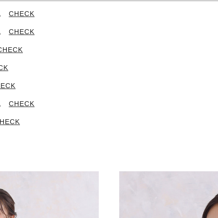
CHECK
込
CHECK
込
CHECK
CK
HECK
CHECK
込
HECK