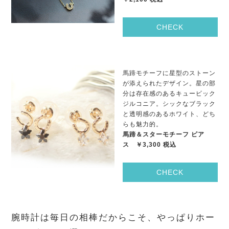
CHECK
馬蹄モチーフに星型のストーン
が添えられたデザイン。星の部
分は存在感のあるキュービック
ジルコニア。シックなブラック
と透明感のあるホワイト、どち
らも魅力的。
馬蹄＆スターモチーフ ピア
ス ￥3,300 税込
CHECK
腕時計は毎日の相棒だからこそ、やっぱりホー