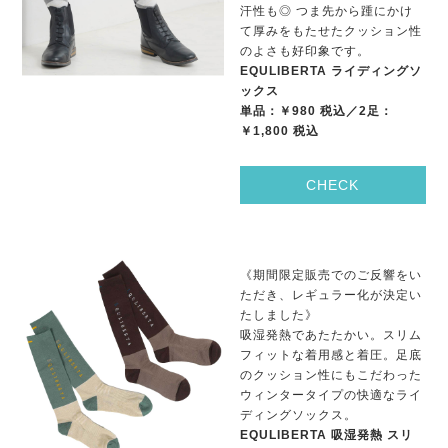
汗性も◎ つま先から踵にかけ
て厚みをもたせたクッション性
のよさも好印象です。
EQULIBERTA ライディングソ
ックス
単品：￥980 税込／2足：
￥1,800 税込
CHECK
《期間限定販売でのご反響をい
ただき、レギュラー化が決定い
たしました》
吸湿発熱であたたかい。スリム
フィットな着用感と着圧。足底
のクッション性にもこだわった
ウィンタータイプの快適なライ
ディングソックス。
EQULIBERTA 吸湿発熱 スリ