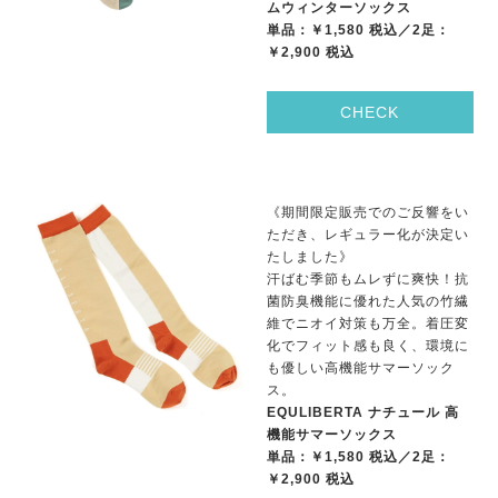
ムウィンターソックス
単品：￥1,580 税込／2足：
￥2,900 税込
CHECK
《期間限定販売でのご反響をい
ただき、レギュラー化が決定い
たしました》
汗ばむ季節もムレずに爽快！抗
菌防臭機能に優れた人気の竹繊
維でニオイ対策も万全。着圧変
化でフィット感も良く、環境に
も優しい高機能サマーソック
ス。
EQULIBERTA ナチュール 高
機能サマーソックス
単品：￥1,580 税込／2足：
￥2,900 税込