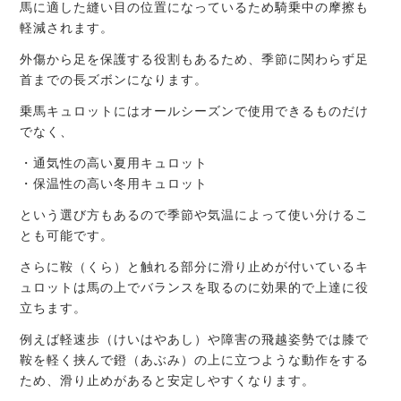
馬に適した縫い目の位置になっているため騎乗中の摩擦も
軽減されます。
外傷から足を保護する役割もあるため、季節に関わらず足
首までの長ズボンになります。
乗馬キュロットにはオールシーズンで使用できるものだけ
でなく、
・通気性の高い夏用キュロット
・保温性の高い冬用キュロット
という選び方もあるので季節や気温によって使い分けるこ
とも可能です。
さらに鞍（くら）と触れる部分に滑り止めが付いているキ
ュロットは馬の上でバランスを取るのに効果的で上達に役
立ちます。
例えば軽速歩（けいはやあし）や障害の飛越姿勢では膝で
鞍を軽く挟んで鐙（あぶみ）の上に立つような動作をする
ため、滑り止めがあると安定しやすくなります。