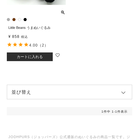
Little Beans うまぬいぐるみ
¥
858
税込
4.00
（2）
カートに入れる
並び替え
1
件中
1
-
1
件表示
JODHPURS（ジョッパーズ）公式通販のぬいぐるみの商品一覧です。ジ