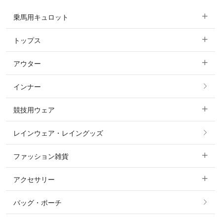
乗馬用キュロット
トップス
すべてのキュロット
アウター
すべてのトップス
フルグリップ・尻革 キュロット
インナー
すべてのアウター
ポロシャツ
ニーグリップ・膝革 キュロット
競技用ウェア
コート
カットソー・Tシャツ・タンクトップ
ノーグリップ・共布 キュロット
レインウェア・レイングッズ
すべての競技用ウェア
ジャケット・ブルゾン
機能性シャツ・スポーツシャツ
ファッション雑貨
ショージャケット
ベスト
パーカー・トレーナー・スウェット
アクセサリー
すべてのファッション雑貨
ショーシャツ
その他 アウター
ニット・セーター
バッグ・ポーチ
すべてのアクセサリー
ソックス
タイ・タイピン・その他アクセサリー
シャツ・ブラウス・ワンピース