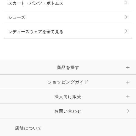
スカート・パンツ・ボトムス
リング
ベルト
その他 トップス
シューズ
ピアス・イヤリング
帽子・ヘア小物
レディースウェアを全て見る
ネックレス
マフラー・スカーフ・ストール・スヌード
ブレスレット・バングル・アンクレット
手袋
ピン・ブローチ・コサージュ
商品を探す
時計・財布・キーケース・革小物
ショッピングガイド
その他 アクセサリー
キーホルダー・チャーム・ストラップ
法人向け販売
その他 ファッション雑貨
お問い合わせ
店舗について