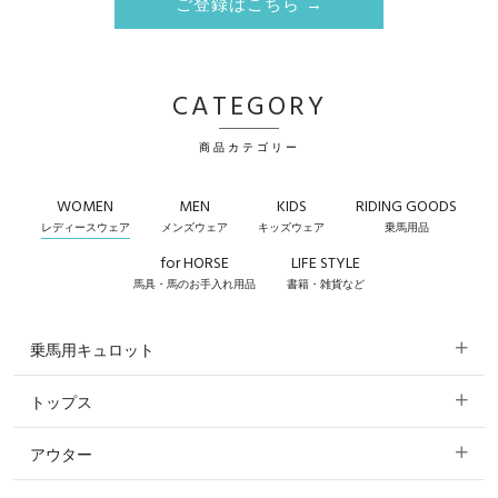
ご登録はこちら →
CATEGORY
商品カテゴリー
WOMEN
MEN
KIDS
RIDING GOODS
レディースウェア
メンズウェア
キッズウェア
乗馬用品
for HORSE
LIFE STYLE
馬具・馬のお手入れ用品
書籍・雑貨など
乗馬用キュロット
トップス
すべてのキュロット
アウター
すべてのトップス
フルグリップ・尻革 キュロット