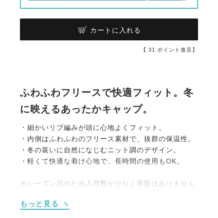
カートに入れる
【
31
ポイント進呈】
ふわふわフリースで快適フィット。冬
に映えるあったかキャップ。
・細かいリブ編みが頭に心地よくフィット。
・内側はふわふわのフリース素材で、抜群の保温性。
・冬の装いに自然になじむニット調のデザイン。
・軽くて快適な着け心地で、長時間の使用もOK。
※シーズン品のため入荷数が少なく再販はありません
のでお早めのご注文をお勧めします。
もっと見る
人気商品はすぐに完売となりますので、新商品をいち
早くご案内している
メールマガジン
や
LINE
をご活用く