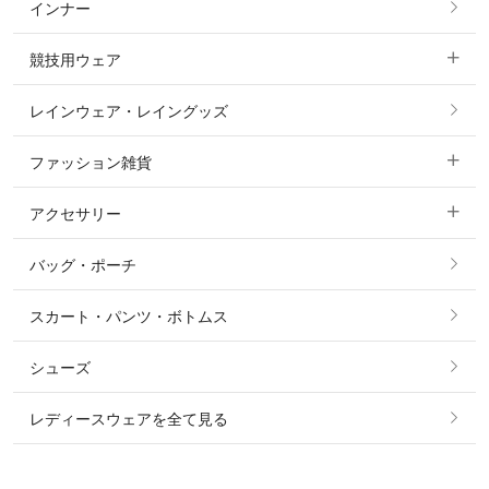
インナー
すべてのアウター
ポロシャツ
ニーグリップ・膝革 キュロット
競技用ウェア
コート
カットソー・Tシャツ・タンクトップ
ノーグリップ・共布 キュロット
レインウェア・レイングッズ
すべての競技用ウェア
ジャケット・ブルゾン
機能性シャツ・スポーツシャツ
ファッション雑貨
ショージャケット
ベスト
パーカー・トレーナー・スウェット
アクセサリー
すべてのファッション雑貨
ショーシャツ
その他 アウター
ニット・セーター
バッグ・ポーチ
すべてのアクセサリー
ソックス
タイ・タイピン・その他アクセサリー
シャツ・ブラウス・ワンピース
スカート・パンツ・ボトムス
リング
ベルト
その他 トップス
シューズ
ピアス・イヤリング
帽子・ヘア小物
レディースウェアを全て見る
ネックレス
マフラー・スカーフ・ストール・スヌード