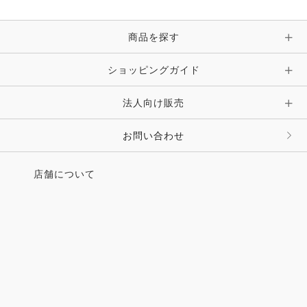
ブレスレット・バングル・アンクレット
手袋
ピン・ブローチ・コサージュ
商品を探す
時計・財布・キーケース・革小物
ショッピングガイド
その他 アクセサリー
キーホルダー・チャーム・ストラップ
法人向け販売
その他 ファッション雑貨
お問い合わせ
店舗について