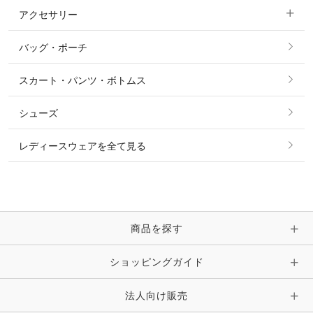
アクセサリー
すべてのファッション雑貨
ショーシャツ
その他 アウター
ニット・セーター
バッグ・ポーチ
すべてのアクセサリー
ソックス
タイ・タイピン・その他アクセサリー
シャツ・ブラウス・ワンピース
スカート・パンツ・ボトムス
リング
ベルト
その他 トップス
シューズ
ピアス・イヤリング
帽子・ヘア小物
レディースウェアを全て見る
ネックレス
マフラー・スカーフ・ストール・スヌード
ブレスレット・バングル・アンクレット
手袋
ピン・ブローチ・コサージュ
商品を探す
時計・財布・キーケース・革小物
ショッピングガイド
その他 アクセサリー
キーホルダー・チャーム・ストラップ
法人向け販売
その他 ファッション雑貨