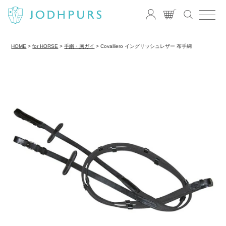
HOME
for HORSE
手綱・胸ガイ
Covalliero イングリッシュレザー 布手綱