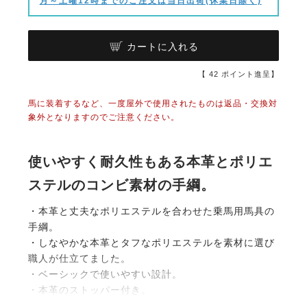
月～土曜12時までのご注文は当日出荷(休業日除く)
カートに入れる
【
42
ポイント進呈】
馬に装着するなど、一度屋外で使用されたものは返品・交換対
象外となりますのでご注意ください。
使いやすく耐久性もある本革とポリエ
ステルのコンビ素材の手綱。
・本革と丈夫なポリエステルを合わせた乗馬用馬具の
手綱。
・しなやかな本革とタフなポリエステルを素材に選び
職人が仕立てました。
・ベーシックで使いやすい設計。
・本革のストッパー付き。