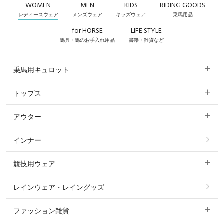
WOMEN
MEN
KIDS
RIDING GOODS
レディースウェア
メンズウェア
キッズウェア
乗馬用品
for HORSE
LIFE STYLE
馬具・馬のお手入れ用品
書籍・雑貨など
乗馬用キュロット
トップス
すべてのキュロット
アウター
すべてのトップス
フルグリップ・尻革 キュロット
インナー
すべてのアウター
ポロシャツ
ニーグリップ・膝革 キュロット
競技用ウェア
コート
カットソー・Tシャツ・タンクトップ
ノーグリップ・共布 キュロット
レインウェア・レイングッズ
すべての競技用ウェア
ジャケット・ブルゾン
機能性シャツ・スポーツシャツ
ファッション雑貨
ショージャケット
ベスト
パーカー・トレーナー・スウェット