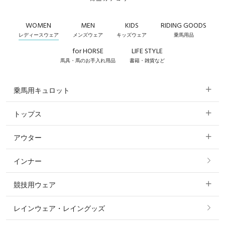
WOMEN
MEN
KIDS
RIDING GOODS
レディースウェア
メンズウェア
キッズウェア
乗馬用品
for HORSE
LIFE STYLE
馬具・馬のお手入れ用品
書籍・雑貨など
乗馬用キュロット
トップス
すべてのキュロット
アウター
すべてのトップス
フルグリップ・尻革 キュロット
インナー
すべてのアウター
ポロシャツ
ニーグリップ・膝革 キュロット
競技用ウェア
コート
カットソー・Tシャツ・タンクトップ
ノーグリップ・共布 キュロット
レインウェア・レイングッズ
すべての競技用ウェア
ジャケット・ブルゾン
機能性シャツ・スポーツシャツ