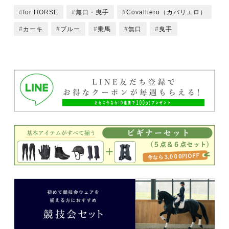
for HORSE
無口・曳手
Covalliero（カバリエロ）
カーキ
ブルー
乗馬
無口
曳手