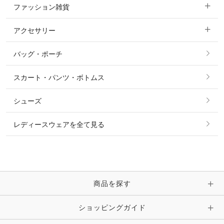
ファッション雑貨
ショージャケット
ベスト
パーカー・トレーナー・スウェット
アクセサリー
すべてのファッション雑貨
ショーシャツ
その他 アウター
ニット・セーター
バッグ・ポーチ
すべてのアクセサリー
ソックス
タイ・タイピン・その他アクセサリー
シャツ・ブラウス・ワンピース
スカート・パンツ・ボトムス
リング
ベルト
その他 トップス
シューズ
ピアス・イヤリング
帽子・ヘア小物
レディースウェアを全て見る
ネックレス
マフラー・スカーフ・ストール・スヌード
ブレスレット・バングル・アンクレット
手袋
ピン・ブローチ・コサージュ
商品を探す
時計・財布・キーケース・革小物
ショッピングガイド
その他 アクセサリー
キーホルダー・チャーム・ストラップ