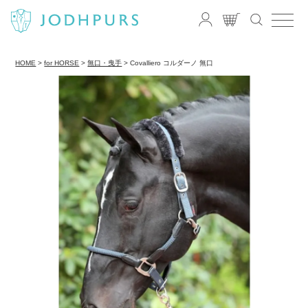
HOME
for HORSE
無口・曳手
Covalliero コルダーノ 無口