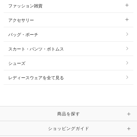
ファッション雑貨
ショージャケット
ベスト
パーカー・トレーナー・スウェット
アクセサリー
すべてのファッション雑貨
ショーシャツ
その他 アウター
ニット・セーター
バッグ・ポーチ
すべてのアクセサリー
ソックス
タイ・タイピン・その他アクセサリー
シャツ・ブラウス・ワンピース
スカート・パンツ・ボトムス
リング
ベルト
その他 トップス
シューズ
ピアス・イヤリング
帽子・ヘア小物
レディースウェアを全て見る
ネックレス
マフラー・スカーフ・ストール・スヌード
ブレスレット・バングル・アンクレット
手袋
ピン・ブローチ・コサージュ
商品を探す
時計・財布・キーケース・革小物
ショッピングガイド
その他 アクセサリー
キーホルダー・チャーム・ストラップ