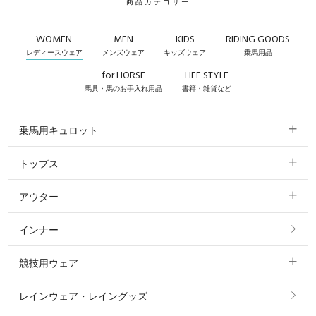
商品カテゴリー
WOMEN
MEN
KIDS
RIDING GOODS
レディースウェア
メンズウェア
キッズウェア
乗馬用品
for HORSE
LIFE STYLE
馬具・馬のお手入れ用品
書籍・雑貨など
乗馬用キュロット
トップス
すべてのキュロット
アウター
すべてのトップス
フルグリップ・尻革 キュロット
インナー
すべてのアウター
ポロシャツ
ニーグリップ・膝革 キュロット
競技用ウェア
コート
カットソー・Tシャツ・タンクトップ
ノーグリップ・共布 キュロット
レインウェア・レイングッズ
すべての競技用ウェア
ジャケット・ブルゾン
機能性シャツ・スポーツシャツ