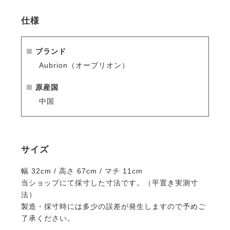
ルダーストラップにより、実用性とデザイン性を両
立。
仕様
・耐久性に優れた織り生地の外装と、摩耗を防ぐ丈夫
な底鋲を採用。
ブランド
※シーズン品のため入荷数が少なく再販はありません
Aubrion（オーブリオン）
のでお早めのご注文をお勧めします。
人気商品はすぐに完売となりますので、新商品をいち
原産国
早くご案内している
メールマガジン
や
LINE
をご活用く
中国
ださい。
サイズ
幅 32cm / 高さ 67cm / マチ 11cm
当ショップにて採寸した寸法です。（平置き実測寸
法）
製造・採寸時には多少の誤差が発生しますので予めご
了承ください。