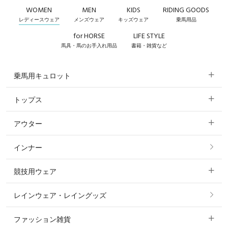
WOMEN
MEN
KIDS
RIDING GOODS
レディースウェア
メンズウェア
キッズウェア
乗馬用品
for HORSE
LIFE STYLE
馬具・馬のお手入れ用品
書籍・雑貨など
乗馬用キュロット
トップス
すべてのキュロット
アウター
すべてのトップス
フルグリップ・尻革 キュロット
インナー
すべてのアウター
ポロシャツ
ニーグリップ・膝革 キュロット
競技用ウェア
コート
カットソー・Tシャツ・タンクトップ
ノーグリップ・共布 キュロット
レインウェア・レイングッズ
すべての競技用ウェア
ジャケット・ブルゾン
機能性シャツ・スポーツシャツ
ファッション雑貨
ショージャケット
ベスト