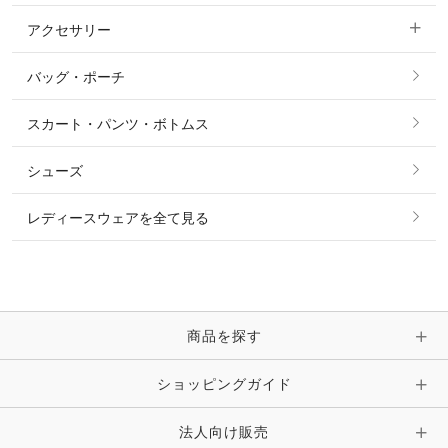
パーカー・トレーナー・スウェット
アクセサリー
すべてのファッション雑貨
ショーシャツ
その他 アウター
ニット・セーター
バッグ・ポーチ
すべてのアクセサリー
ソックス
タイ・タイピン・その他アクセサリー
シャツ・ブラウス・ワンピース
スカート・パンツ・ボトムス
リング
ベルト
その他 トップス
シューズ
ピアス・イヤリング
帽子・ヘア小物
レディースウェアを全て見る
ネックレス
マフラー・スカーフ・ストール・スヌード
ブレスレット・バングル・アンクレット
手袋
ピン・ブローチ・コサージュ
商品を探す
時計・財布・キーケース・革小物
ショッピングガイド
その他 アクセサリー
キーホルダー・チャーム・ストラップ
法人向け販売
その他 ファッション雑貨