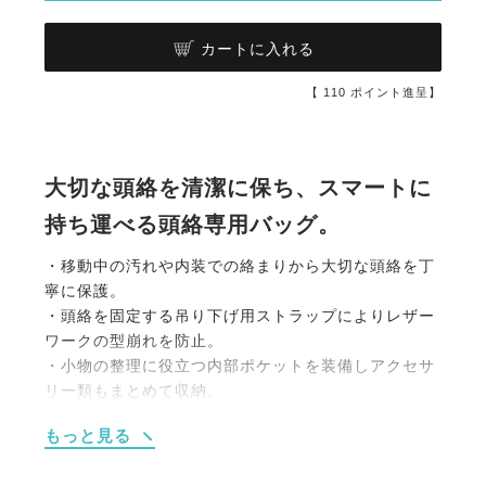
カートに入れる
【
110
ポイント進呈】
大切な頭絡を清潔に保ち、スマートに
持ち運べる頭絡専用バッグ。
・移動中の汚れや内装での絡まりから大切な頭絡を丁
寧に保護。
・頭絡を固定する吊り下げ用ストラップによりレザー
ワークの型崩れを防止。
・小物の整理に役立つ内部ポケットを装備しアクセサ
リー類もまとめて収納。
・厩舎や移動先での利便性を高める吊り下げ用フック
もっと見る
を外側に配置。
・持ち運びに便利なトップハンドルと調節可能なショ