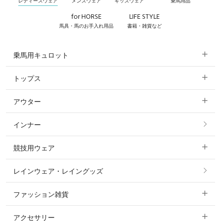
レディースウェア
メンズウェア
キッズウェア
乗馬用品
for HORSE
LIFE STYLE
馬具・馬のお手入れ用品
書籍・雑貨など
乗馬用キュロット
トップス
すべてのキュロット
アウター
すべてのトップス
フルグリップ・尻革 キュロット
インナー
すべてのアウター
ポロシャツ
ニーグリップ・膝革 キュロット
競技用ウェア
コート
カットソー・Tシャツ・タンクトップ
ノーグリップ・共布 キュロット
レインウェア・レイングッズ
すべての競技用ウェア
ジャケット・ブルゾン
機能性シャツ・スポーツシャツ
ファッション雑貨
ショージャケット
ベスト
パーカー・トレーナー・スウェット
アクセサリー
すべてのファッション雑貨