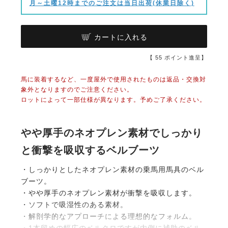
月～土曜12時までのご注文は当日出荷(休業日除く)
カートに入れる
【
55
ポイント進呈】
馬に装着するなど、一度屋外で使用されたものは返品・交換対
象外となりますのでご注意ください。
ロットによって一部仕様が異なります。予めご了承ください。
やや厚手のネオプレン素材でしっかり
と衝撃を吸収するベルブーツ
・しっかりとしたネオプレン素材の乗馬用馬具のベル
ブーツ。
・やや厚手のネオプレン素材が衝撃を吸収します。
・ソフトで吸湿性のある素材。
・解剖学的なアプローチによる理想的なフォルム。
・1本留めの幅広のベルクロですが内側に補助のベル