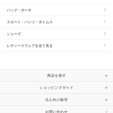
ショーシャツ
その他 アウター
ニット・セーター
バッグ・ポーチ
すべてのアクセサリー
ソックス
タイ・タイピン・その他アクセサリー
シャツ・ブラウス・ワンピース
スカート・パンツ・ボトムス
リング
ベルト
その他 トップス
シューズ
ピアス・イヤリング
帽子・ヘア小物
レディースウェアを全て見る
ネックレス
マフラー・スカーフ・ストール・スヌード
ブレスレット・バングル・アンクレット
手袋
ピン・ブローチ・コサージュ
商品を探す
時計・財布・キーケース・革小物
ショッピングガイド
その他 アクセサリー
キーホルダー・チャーム・ストラップ
法人向け販売
その他 ファッション雑貨
お問い合わせ