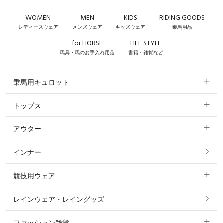
WOMEN
MEN
KIDS
RIDING GOODS
レディースウェア
メンズウェア
キッズウェア
乗馬用品
for HORSE
LIFE STYLE
馬具・馬のお手入れ用品
書籍・雑貨など
乗馬用キュロット
トップス
すべてのキュロット
アウター
すべてのトップス
フルグリップ・尻革 キュロット
インナー
すべてのアウター
ポロシャツ
ニーグリップ・膝革 キュロット
競技用ウェア
コート
カットソー・Tシャツ・タンクトップ
ノーグリップ・共布 キュロット
レインウェア・レイングッズ
すべての競技用ウェア
ジャケット・ブルゾン
機能性シャツ・スポーツシャツ
ファッション雑貨