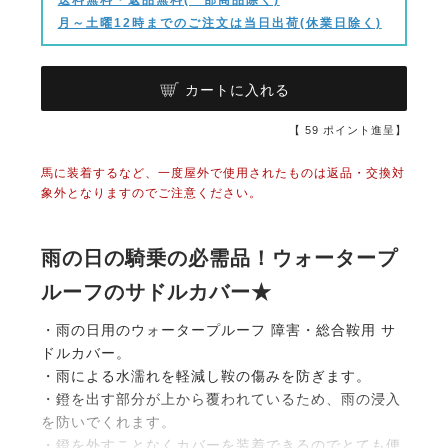
月～土曜12時までのご注文は当日出荷(休業日除く)
カートに入れる
【
59
ポイント進呈】
馬に装着するなど、一度屋外で使用されたものは返品・交換対
象外となりますのでご注意ください。
雨の日の騎乗の必需品！ウォータープ
ルーフのサドルカバー★
・雨の日用のウォータープルーフ 障害・総合鞍用 サ
ドルカバー。
・雨による水濡れを軽減し鞍の傷みを防ぎます。
・鐙を出す部分が上から覆われているため、雨の浸入
を防いでくれます。
・鐙を外すことなくカバーを装着できるのでとても便