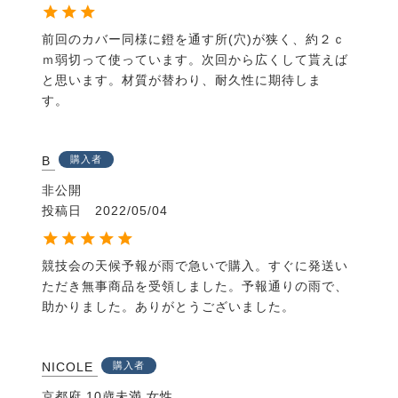
前回のカバー同様に鐙を通す所(穴)が狭く、約２ｃ
ｍ弱切って使っています。次回から広くして貰えば
と思います。材質が替わり、耐久性に期待しま
す。　　
B
購入者
非公開
投稿日
2022/05/04
競技会の天候予報が雨で急いで購入。すぐに発送い
ただき無事商品を受領しました。予報通りの雨で、
助かりました。ありがとうございました。
NICOLE
購入者
京都府
10歳未満
女性