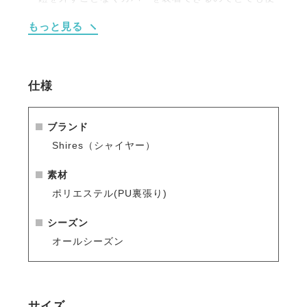
利。
もっと見る
※鐙の大きさによっては鐙を一旦取り外しての装着が
必要な場合があります。
馬場鞍には若干小さめですが、ご使用頂けます。
仕様
ブランド
Shires（シャイヤー）
素材
ポリエステル(PU裏張り)
シーズン
オールシーズン
サイズ