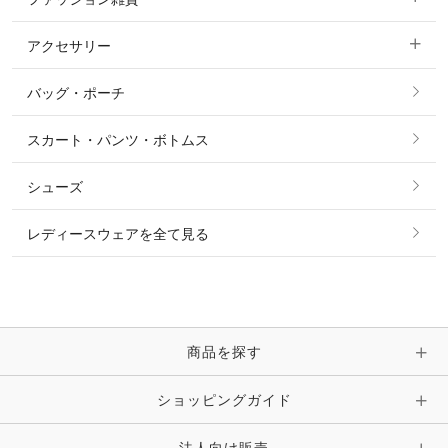
ショージャケット
ベスト
パーカー・トレーナー・スウェット
アクセサリー
すべてのファッション雑貨
ショーシャツ
その他 アウター
ニット・セーター
バッグ・ポーチ
すべてのアクセサリー
ソックス
タイ・タイピン・その他アクセサリー
シャツ・ブラウス・ワンピース
スカート・パンツ・ボトムス
リング
ベルト
その他 トップス
シューズ
ピアス・イヤリング
帽子・ヘア小物
レディースウェアを全て見る
ネックレス
マフラー・スカーフ・ストール・スヌード
ブレスレット・バングル・アンクレット
手袋
ピン・ブローチ・コサージュ
商品を探す
時計・財布・キーケース・革小物
ショッピングガイド
その他 アクセサリー
キーホルダー・チャーム・ストラップ
法人向け販売