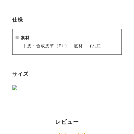
・本革に近い高級感のある合成皮革を使用
・フロントファスナーで脱ぎ履きカンタン
仕様
・拍車の位置が安定する、拍車止め付き
・あぶみが滑りにくい、靴底すべり止め加工
・合皮だから、お手入れもラクラク
素材
・工場からの直接仕入れで、品質はそのままにこのお
甲皮：合成皮革（PU） 底材：ゴム底
値段を実現しました
・乗馬ビギナーや、耐久性にはこだわらずお値段重視
の方におすすめです
サイズ