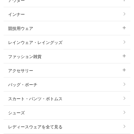
アウター
すべてのトップス
フルグリップ・尻革 キュロット
インナー
すべてのアウター
ポロシャツ
ニーグリップ・膝革 キュロット
競技用ウェア
コート
カットソー・Tシャツ・タンクトップ
ノーグリップ・共布 キュロット
レインウェア・レイングッズ
すべての競技用ウェア
ジャケット・ブルゾン
機能性シャツ・スポーツシャツ
ファッション雑貨
ショージャケット
ベスト
パーカー・トレーナー・スウェット
アクセサリー
すべてのファッション雑貨
ショーシャツ
その他 アウター
ニット・セーター
バッグ・ポーチ
すべてのアクセサリー
ソックス
タイ・タイピン・その他アクセサリー
シャツ・ブラウス・ワンピース
スカート・パンツ・ボトムス
リング
ベルト
その他 トップス
シューズ
ピアス・イヤリング
帽子・ヘア小物
レディースウェアを全て見る
ネックレス
マフラー・スカーフ・ストール・スヌード