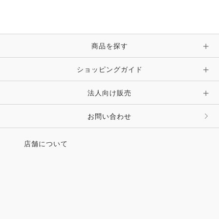
ブレスレット・バングル・アンクレット
手袋
ピン・ブローチ・コサージュ
商品を探す
時計・財布・キーケース・革小物
ショッピングガイド
その他 アクセサリー
キーホルダー・チャーム・ストラップ
法人向け販売
その他 ファッション雑貨
お問い合わせ
店舗について