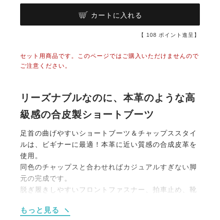
カートに入れる
【
108
ポイント進呈】
セット用商品です。このページではご購入いただけませんので
ご注意ください。
リーズナブルなのに、本革のような高
級感の合皮製ショートブーツ
足首の曲げやすいショートブーツ＆チャップススタイ
ルは、ビギナーに最適！本革に近い質感の合成皮革を
使用。
同色のチャップスと合わせればカジュアルすぎない脚
元の完成です。
脱ぎ履きしやすいフロントファスナー、拍車止め、靴
底滑り止め加工など機能性も◎。
もっと見る
お手入れしやすいのも嬉しいポイント。