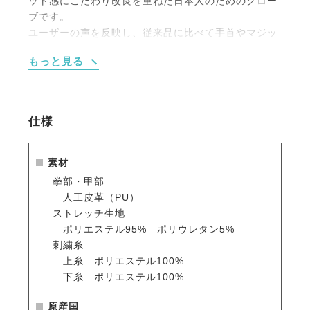
ット感にこだわり改良を重ねた日本人のためのグロー
ブです。
ユーザーの声を反映し、従来品に比べて手首やマジッ
クテープが長くなりました。
もっと見る
また新型マジックテープやスマホタッチを採用。より
大きなXLサイズも追加されました。
素材や肌触り、機能性にもこだわり抜いた逸品は、一
度使うと手放せないアイテムです。
仕様
・手綱をさばく手元は、上品かつエレガントに。
素材
騎乗中の手元は自分が思っているより目立つもの。グ
拳部・甲部
ローブは、騎乗スタイルを印象付ける重要なアイテム
人工皮革（PU）
です。
ストレッチ生地
高級感漂う光沢素材とEQULIBERTAのロゴマークの
ポリエステル95% ポリウレタン5%
洗練されたデザインが、大人っぽく上品に仕上げてく
刺繍糸
れます。
上糸 ポリエステル100%
下糸 ポリエステル100%
・驚くほどのフィット感
日本人の男性と女性それぞれの手の形に合わせ、ミリ
原産国