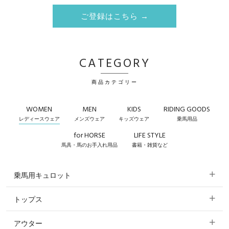
ご登録はこちら →
CATEGORY
商品カテゴリー
WOMEN
MEN
KIDS
RIDING GOODS
レディースウェア
メンズウェア
キッズウェア
乗馬用品
for HORSE
LIFE STYLE
馬具・馬のお手入れ用品
書籍・雑貨など
乗馬用キュロット
トップス
すべてのキュロット
アウター
すべてのトップス
フルグリップ・尻革 キュロット