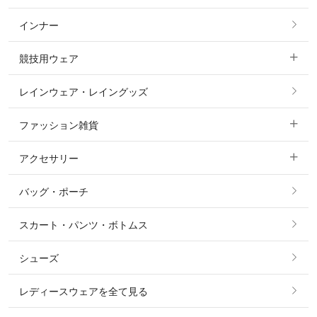
インナー
すべてのアウター
ポロシャツ
ニーグリップ・膝革 キュロット
競技用ウェア
コート
カットソー・Tシャツ・タンクトップ
ノーグリップ・共布 キュロット
レインウェア・レイングッズ
すべての競技用ウェア
ジャケット・ブルゾン
機能性シャツ・スポーツシャツ
ファッション雑貨
ショージャケット
ベスト
パーカー・トレーナー・スウェット
アクセサリー
すべてのファッション雑貨
ショーシャツ
その他 アウター
ニット・セーター
バッグ・ポーチ
すべてのアクセサリー
ソックス
タイ・タイピン・その他アクセサリー
シャツ・ブラウス・ワンピース
スカート・パンツ・ボトムス
リング
ベルト
その他 トップス
シューズ
ピアス・イヤリング
帽子・ヘア小物
レディースウェアを全て見る
ネックレス
マフラー・スカーフ・ストール・スヌード