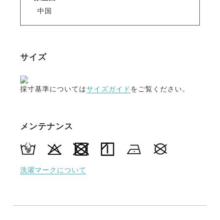
単位の調整をおこなって実現した驚きのフィット感。
中国
また従来品に比べてマジックテープ長くなり、フィッ
ト感の調整がしやすくなりました。
・日焼け防止
サイズ
UVカット素材（UPF50+）なので、手を日焼けから守
ります。
また従来品に比べて手首の生地が長くなり、手首まで
採寸基準については
サイズガイド
をご覧ください。
きっちりと日焼けを防止します。
・生地が絡みにくい新型のマジックテープを採用。
メンテナンス
テープ部分以外には貼り付かないので周りの生地や他
の衣類を傷めません。
・スマホタッチ対応
洗濯マークについて
親指・人差し指がスマホタッチ対応なので、手袋のま
までスマートフォンを操作できます。（ホワイトのカ
ラーのみスマホ未対応です）