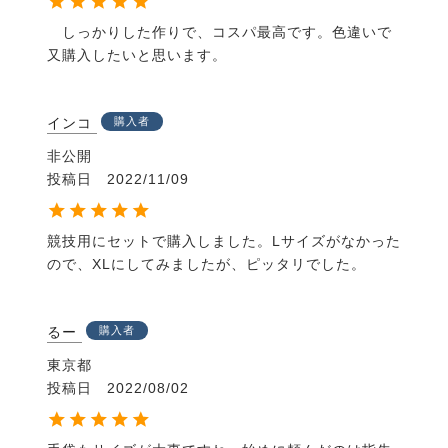
確保。指の間は薄手で肌触りのよいニット生地を使用
　しっかりした作りで、コスパ最高です。色違いで
しているので、蒸れにくく快適です。
又購入したいと思います。
・丸洗いＯＫでお手入れ簡単
手のひらは汗をかきやすく、内も外も汚れやすいグロ
インコ
購入者
ーブ。丸洗いＯＫだから常に清潔を保て、お手入れも
簡単です。
非公開
投稿日
2022/11/09
競技用にセットで購入しました。Lサイズがなかった
ので、XLにしてみましたが、ピッタリでした。
るー
購入者
東京都
投稿日
2022/08/02