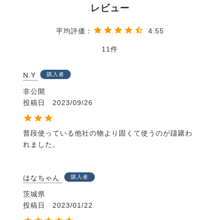
・素材へのこだわり
手のひらや手の甲、指の間など、それぞれの役割に応
じてこだわった様々な素材を組み合わせています。
4.55
全ての素材に伸びやすい生地を使用しているので、ぴ
ったりと手に馴染みます。
11
・高級感のあるデザイン
N.Y
購入者
手の甲には、光沢があり高級感が漂う素材を使用。機
能性だけではなく、見た目の美しさにもこだわりまし
非公開
た。
投稿日
2023/09/26
・滑りにくく握りやすい設計
普段使っている他社の物より固くて使うのが躊躇わ
手のひらには、滑りにくい合皮ヌバックを使用。手綱
れました。
を通す小指と親指も合皮ヌバックで補強してグリップ
をUPさせています。
またぴったりフィットさせるサイズ感だから、生地が
はなちゃん
購入者
ダブつかずしっかりと握れます。
茨城県
・通気性や肌触りの快適さを追求
投稿日
2023/01/22
手の甲に、特殊なメッシュ状合皮を採用して通気性を