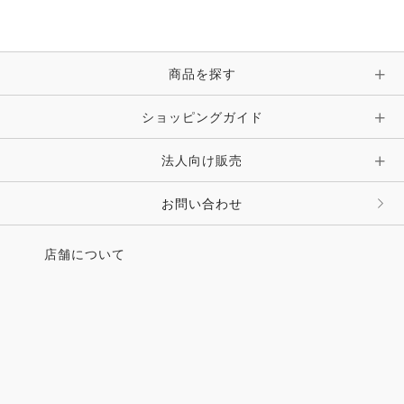
ブレスレット・バングル・アンクレット
手袋
ピン・ブローチ・コサージュ
商品を探す
時計・財布・キーケース・革小物
ショッピングガイド
その他 アクセサリー
キーホルダー・チャーム・ストラップ
法人向け販売
その他 ファッション雑貨
お問い合わせ
店舗について