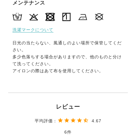
メンテナンス
ィット感、耐久性に影響します。
ヨーロッパ向けチャップスを手がけるメーカーが生産
に協力することで、絶妙なフィット感と耐久性を実現
しました。
洗濯マークについて
・足元ボタンにはストレッチ素材を採用
日光の当たらない、風通しのよい場所で保管してくだ
きっちりと固定が必要なチャップスですが、下部の足
さい。
元まわりはブーツの形状に左右されるためぴったりと
多少色落ちする場合がありますので、他のものと分け
フィットさせることが困難でした。
て洗ってください。
下部のボタン部分に伸縮性の高いストレッチ素材を採
アイロンの際はあて布を使用してください。
用することで、様々なサイズ・形状のブーツに対応で
きるように工夫されています。
・おうちで丸洗いＯＫ！
足元で汚れがちなチャップスも、ご家庭で丸ごとジャ
ブジャブと水洗いが可能。いつものお手入れがラクに
なります。
4.67
6