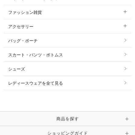
ジャケット・ブルゾン
機能性シャツ・スポーツシャツ
ファッション雑貨
ショージャケット
ベスト
パーカー・トレーナー・スウェット
アクセサリー
すべてのファッション雑貨
ショーシャツ
その他 アウター
ニット・セーター
バッグ・ポーチ
すべてのアクセサリー
ソックス
タイ・タイピン・その他アクセサリー
シャツ・ブラウス・ワンピース
スカート・パンツ・ボトムス
リング
ベルト
その他 トップス
シューズ
ピアス・イヤリング
帽子・ヘア小物
レディースウェアを全て見る
ネックレス
マフラー・スカーフ・ストール・スヌード
ブレスレット・バングル・アンクレット
手袋
ピン・ブローチ・コサージュ
商品を探す
時計・財布・キーケース・革小物
ショッピングガイド
その他 アクセサリー
キーホルダー・チャーム・ストラップ