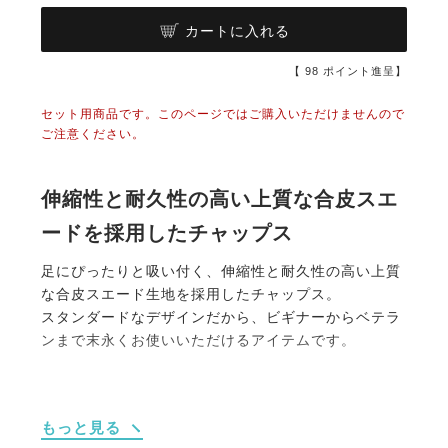
カートに入れる
【
98
ポイント進呈】
セット用商品です。このページではご購入いただけませんので
ご注意ください。
伸縮性と耐久性の高い上質な合皮スエ
ードを採用したチャップス
足にぴったりと吸い付く、伸縮性と耐久性の高い上質
な合皮スエード生地を採用したチャップス。
スタンダードなデザインだから、ビギナーからベテラ
ンまで末永くお使いいただけるアイテムです。
・素材へのこだわり
もっと見る
このアイテムのために新たに採用された高品質合皮ス