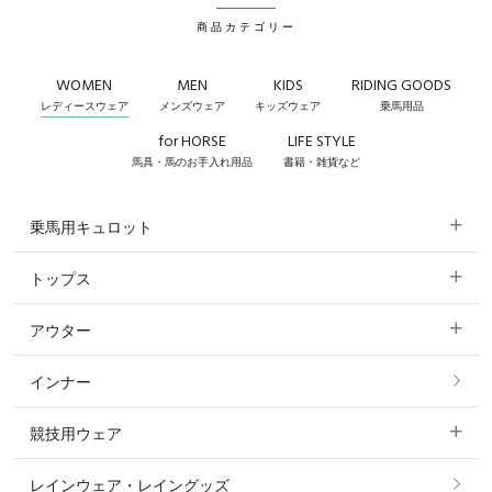
商品カテゴリー
WOMEN
MEN
KIDS
RIDING GOODS
レディースウェア
メンズウェア
キッズウェア
乗馬用品
for HORSE
LIFE STYLE
馬具・馬のお手入れ用品
書籍・雑貨など
乗馬用キュロット
トップス
すべてのキュロット
アウター
すべてのトップス
フルグリップ・尻革 キュロット
インナー
すべてのアウター
ポロシャツ
ニーグリップ・膝革 キュロット
競技用ウェア
コート
カットソー・Tシャツ・タンクトップ
ノーグリップ・共布 キュロット
レインウェア・レイングッズ
すべての競技用ウェア