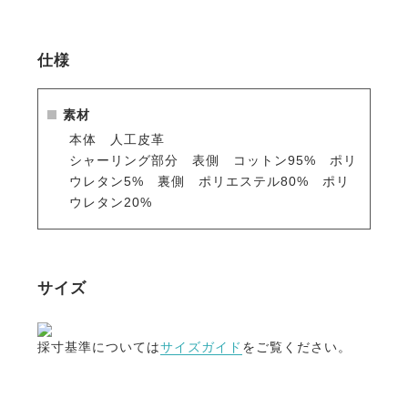
エードは、しっかりした質感ながら、しなやかで伸縮
性をもった素材。
また従来のチャップスは着用時にキュロットへ色移り
仕様
がしやすい合皮でしたが、本製品は色移りを低減させ
た合皮です。
※色移りが全くしないわけではありません。
素材
本体 人工皮革
・グリップ力と耐磨耗性にすぐれたスエード生地
シャーリング部分 表側 コットン95% ポリ
滑りにくく騎乗しやすい、合皮スエード生地を使用。
ウレタン5% 裏側 ポリエステル80% ポリ
磨耗試験による耐久性も実証済み。
ウレタン20%
・日本人にあわせたサイズ
デザイナーによる試作とインストラクターによるテス
トを繰り返し、日本人にあわせたサイズに調整しまし
サイズ
た。
・高い縫製技術を活かしたフィット感
採寸基準については
サイズガイド
をご覧ください。
ふくらはぎ側は伸縮しやすい蛇腹状でぴったりとフィ
ット。
高い縫製技術が必要な蛇腹の縫製は、伸縮の強さやフ