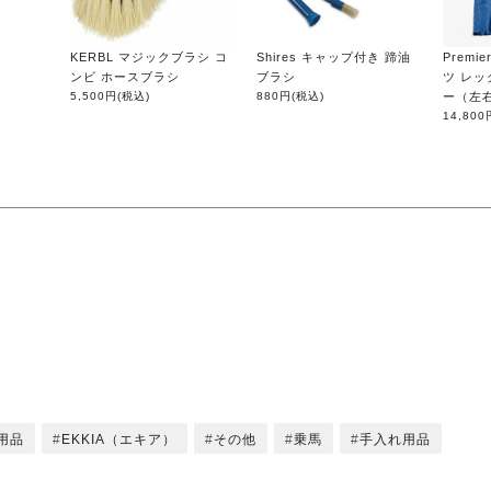
KERBL マジックブラシ コ
Shires キャップ付き 蹄油
Premi
ンビ ホースブラシ
ブラシ
ツ レッ
5,500円
(税込)
880円
(税込)
ー（左
14,800
用品
EKKIA（エキア）
その他
乗馬
手入れ用品