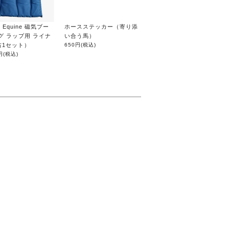
er Equine 磁気ブー
ホースステッカー（寄り添
グ ラップ用 ライナ
い合う馬）
右1セット）
650円
(税込)
円
(税込)