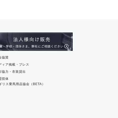
会協賛
ディア掲載・プレス
影協力・衣装貸出
盟団体
ギリス乗馬用品協会（BETA）