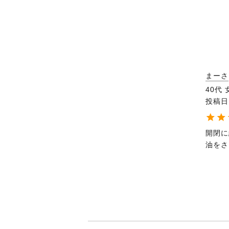
まーさ
40代
投稿日
開閉に