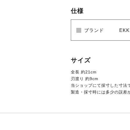
仕様
ブランド
EK
サイズ
全長 約21cm
刃渡り 約9cm
当ショップにて採寸した寸法
製造・採寸時には多少の誤差