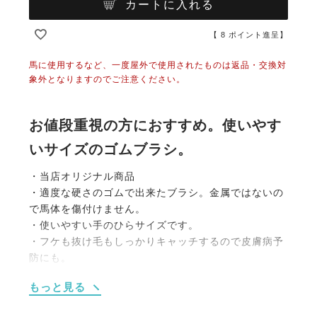
カートに入れる
【
8
ポイント進呈】
馬に使用するなど、一度屋外で使用されたものは返品・交換対
象外となりますのでご注意ください。
お値段重視の方におすすめ。使いやす
いサイズのゴムブラシ。
・当店オリジナル商品
・適度な硬さのゴムで出来たブラシ。金属ではないの
で馬体を傷付けません。
・使いやすい手のひらサイズです。
・フケも抜け毛もしっかりキャッチするので皮膚病予
防にも。
・適度な硬さなのでマッサージ効果も。
もっと見る
・お値段重視の方におすすめ。工場からの直接仕入れ
で、品質はそのままにこのお値段を実現しました。