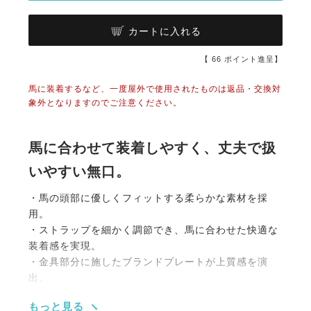
カートに入れる
【
66
ポイント進呈】
馬に装着するなど、一度屋外で使用されたものは返品・交換対
象外となりますのでご注意ください。
馬に合わせて装着しやすく、丈夫で扱
いやすい無口。
・馬の頭部に優しくフィットする柔らかな素材を採
用。
・ストラップを細かく調節でき、馬に合わせた快適な
装着感を実現。
・金具部分に施したブランドプレートが上質感を演
出。
・日常の手入れやトレーニングで扱いやすい軽量設
もっと見る
計。