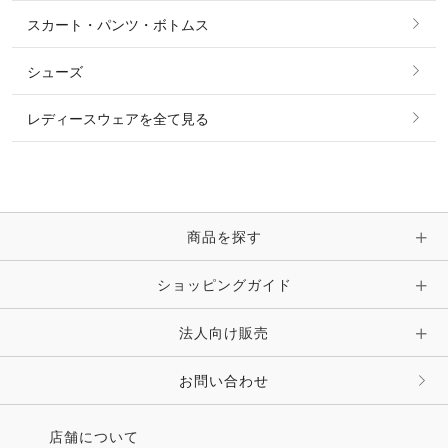
シャツ・ブラウス・ワンピース
スカート・パンツ・ボトムス
リング
ベルト
その他 トップス
シューズ
ピアス・イヤリング
帽子・ヘア小物
レディースウェアを全て見る
ネックレス
マフラー・スカーフ・ストール・スヌード
ブレスレット・バングル・アンクレット
手袋
ピン・ブローチ・コサージュ
商品を探す
時計・財布・キーケース・革小物
ショッピングガイド
その他 アクセサリー
キーホルダー・チャーム・ストラップ
法人向け販売
その他 ファッション雑貨
お問い合わせ
店舗について