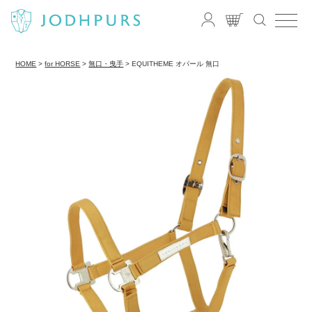
HOME
for HORSE
無口・曳手
EQUITHEME オパール 無口