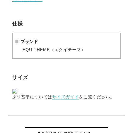
・頑丈なバックルとリングが確かなホールド力を提
供。
・摩擦に強い素材が、長期間の使用もOKな耐久性を
仕様
発揮。
※シーズン品のため入荷数が少なく再販はありません
ブランド
のでお早めのご注文をお勧めします。
EQUITHEME（エクイテーマ）
人気商品はすぐに完売となりますので、新商品をいち
早くご案内している
メールマガジン
や
LINE
をご活用く
ださい。
サイズ
採寸基準については
サイズガイド
をご覧ください。