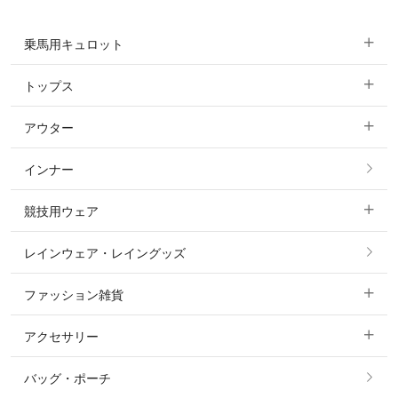
乗馬用キュロット
トップス
すべてのキュロット
アウター
すべてのトップス
フルグリップ・尻革 キュロット
インナー
すべてのアウター
ポロシャツ
ニーグリップ・膝革 キュロット
競技用ウェア
コート
カットソー・Tシャツ・タンクトップ
ノーグリップ・共布 キュロット
レインウェア・レイングッズ
すべての競技用ウェア
ジャケット・ブルゾン
機能性シャツ・スポーツシャツ
ファッション雑貨
ショージャケット
ベスト
パーカー・トレーナー・スウェット
アクセサリー
すべてのファッション雑貨
ショーシャツ
その他 アウター
ニット・セーター
バッグ・ポーチ
すべてのアクセサリー
ソックス
タイ・タイピン・その他アクセサリー