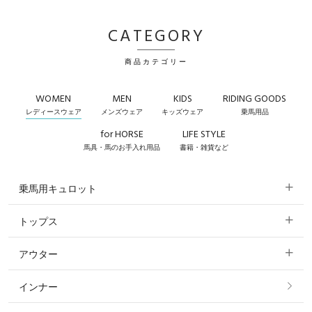
CATEGORY
商品カテゴリー
WOMEN
MEN
KIDS
RIDING GOODS
レディースウェア
メンズウェア
キッズウェア
乗馬用品
for HORSE
LIFE STYLE
馬具・馬のお手入れ用品
書籍・雑貨など
乗馬用キュロット
トップス
すべてのキュロット
アウター
すべてのトップス
フルグリップ・尻革 キュロット
インナー
すべてのアウター
ポロシャツ
ニーグリップ・膝革 キュロット