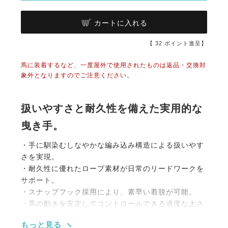
カートに入れる
【
32
ポイント進呈】
馬に装着するなど、一度屋外で使用されたものは返品・交換対
象外となりますのでご注意ください。
扱いやすさと耐久性を備えた実用的な
曳き手。
・手に馴染むしなやかな編み込み構造による扱いやす
さを実現。
・耐久性に優れたロープ素材が日常のリードワークを
サポート。
・スナップフック採用により、素早い着脱が可能。
・馬の動きを安定してコントロールできる適度な太さ
と柔軟性を採用。
もっと見る
・ねじれにくい編み込み設計が、スムーズな操作性を