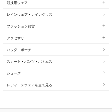
競技用ウェア
コート
カットソー・Tシャツ・タンクトップ
ノーグリップ・共布 キュロット
レインウェア・レイングッズ
すべての競技用ウェア
ジャケット・ブルゾン
機能性シャツ・スポーツシャツ
ファッション雑貨
ショージャケット
ベスト
パーカー・トレーナー・スウェット
アクセサリー
すべてのファッション雑貨
ショーシャツ
その他 アウター
ニット・セーター
バッグ・ポーチ
すべてのアクセサリー
ソックス
タイ・タイピン・その他アクセサリー
シャツ・ブラウス・ワンピース
スカート・パンツ・ボトムス
リング
ベルト
その他 トップス
シューズ
ピアス・イヤリング
帽子・ヘア小物
レディースウェアを全て見る
ネックレス
マフラー・スカーフ・ストール・スヌード
ブレスレット・バングル・アンクレット
手袋