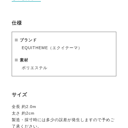
実現。
※シーズン品のため入荷数が少なく再販はありません
仕様
のでお早めのご注文をお勧めします。
人気商品はすぐに完売となりますので、新商品をいち
早くご案内している
メールマガジン
や
LINE
をご活用く
ブランド
ださい。
EQUITHEME（エクイテーマ）
素材
ポリエステル
サイズ
全長 約2.0m
太さ 約2cm
製造・採寸時には多少の誤差が発生しますので予めご
了承ください。