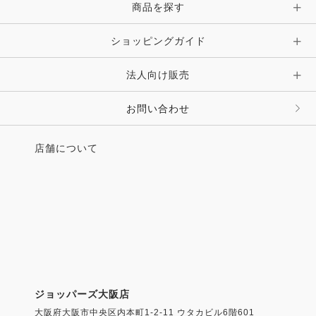
ピン・ブローチ・コサージュ
商品を探す
時計・財布・キーケース・革小物
ショッピングガイド
その他 アクセサリー
キーホルダー・チャーム・ストラップ
法人向け販売
その他 ファッション雑貨
お問い合わせ
店舗について
ジョッパーズ大阪店
大阪府大阪市中央区内本町1-2-11 ウタカビル6階601