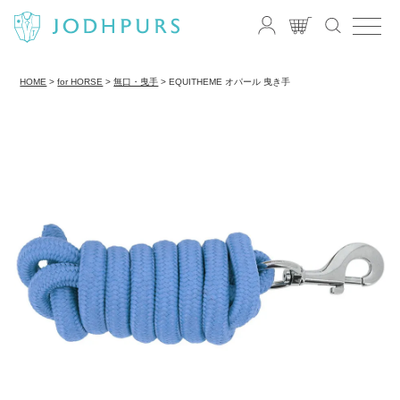
HOME
for HORSE
無口・曳手
EQUITHEME オパール 曳き手