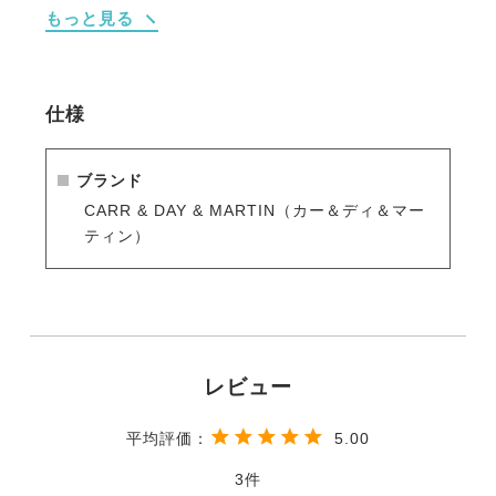
もっと見る
・スポンジかブラシ、または手にとって馬体をマッサ
ージし、よくすすいでください。
・内容量は1リットルで、10～20回の洗浄が目安とな
ります。
仕様
ブランド
【CARR & DAY & MARTIN社】
CARR & DAY & MARTIN（カー＆ディ＆マー
英国王室御用達。1765年創業以来、馬や馬具のケア製
ティン）
品の製造に携わる世界で最も古い会社です。
高品質で使いやすい商品は、現在も英国王室で愛され
ています。
250年以上経った今でも、商品開発、製造、梱包、管
理まで全て自社で行い、徹底した品質管理に努めてい
ます。
5.00
3