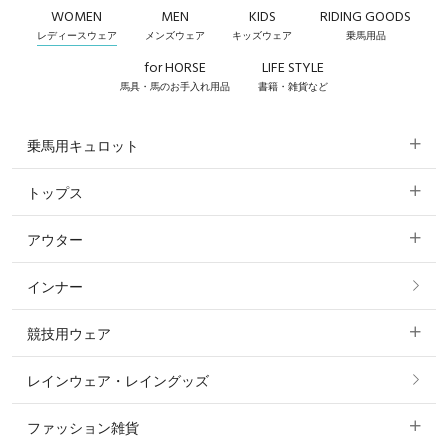
WOMEN
MEN
KIDS
RIDING GOODS
レディースウェア
メンズウェア
キッズウェア
乗馬用品
for HORSE
LIFE STYLE
馬具・馬のお手入れ用品
書籍・雑貨など
乗馬用キュロット
トップス
すべてのキュロット
アウター
すべてのトップス
フルグリップ・尻革 キュロット
インナー
すべてのアウター
ポロシャツ
ニーグリップ・膝革 キュロット
競技用ウェア
コート
カットソー・Tシャツ・タンクトップ
ノーグリップ・共布 キュロット
レインウェア・レイングッズ
すべての競技用ウェア
ジャケット・ブルゾン
機能性シャツ・スポーツシャツ
ファッション雑貨
ショージャケット
ベスト
パーカー・トレーナー・スウェット