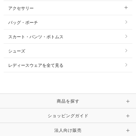
アクセサリー
すべてのファッション雑貨
ショーシャツ
その他 アウター
ニット・セーター
バッグ・ポーチ
すべてのアクセサリー
ソックス
タイ・タイピン・その他アクセサリー
シャツ・ブラウス・ワンピース
スカート・パンツ・ボトムス
リング
ベルト
その他 トップス
シューズ
ピアス・イヤリング
帽子・ヘア小物
レディースウェアを全て見る
ネックレス
マフラー・スカーフ・ストール・スヌード
ブレスレット・バングル・アンクレット
手袋
ピン・ブローチ・コサージュ
商品を探す
時計・財布・キーケース・革小物
ショッピングガイド
その他 アクセサリー
キーホルダー・チャーム・ストラップ
法人向け販売
その他 ファッション雑貨