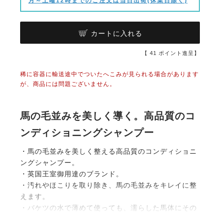
月～土曜12時までのご注文は当日出荷(休業日除く)
カートに入れる
【
41
ポイント進呈】
稀に容器に輸送途中でついたへこみが見られる場合があります
が、商品には問題ございません。
馬の毛並みを美しく導く。高品質のコ
ンディショニングシャンプー
・馬の毛並みを美しく整える高品質のコンディショニ
ングシャンプー。
・英国王室御用達のブランド。
・汚れやほこりを取り除き、馬の毛並みをキレイに整
えます。
・バケツの水で薄めて使っても、濡らした馬体にその
まま使ってもOK。