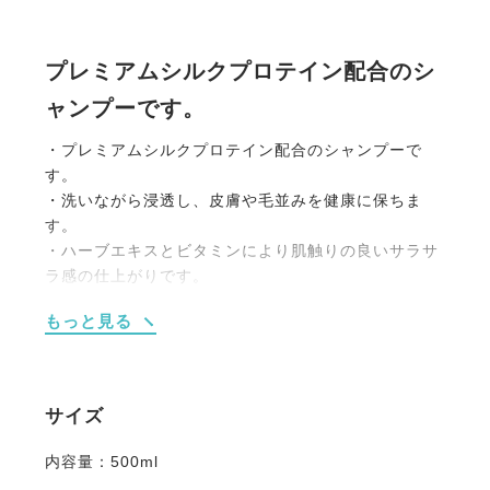
プレミアムシルクプロテイン配合のシ
ャンプーです。
・プレミアムシルクプロテイン配合のシャンプーで
す。
・洗いながら浸透し、皮膚や毛並みを健康に保ちま
す。
・ハーブエキスとビタミンにより肌触りの良いサラサ
ラ感の仕上がりです。
もっと見る
【使用方法】馬体を濡らし簡単な汚れを取ります。適
量をとりブラシ又はウォッシュミットで洗い、その後
よく洗い流してください。
・
Leovet シルクケアコンディショナー
との併用がお
サイズ
ススメです。
内容量：500ml