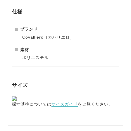
・レッグストラップ、テールフラップ付き。
・ジップ付きの専用ケース付き。
仕様
ブランド
Covalliero（カバリエロ）
素材
ポリエステル
サイズ
採寸基準については
サイズガイド
をご覧ください。