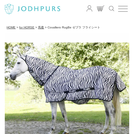
HOME
for HORSE
馬着
Covalliero RugBe ゼブラ フライシート