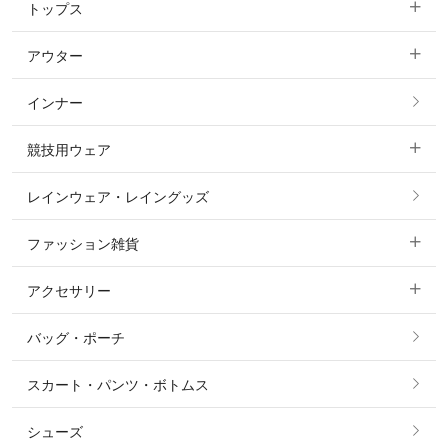
トップス
すべてのキュロット
アウター
すべてのトップス
フルグリップ・尻革 キュロット
インナー
すべてのアウター
ポロシャツ
ニーグリップ・膝革 キュロット
競技用ウェア
コート
カットソー・Tシャツ・タンクトップ
ノーグリップ・共布 キュロット
レインウェア・レイングッズ
すべての競技用ウェア
ジャケット・ブルゾン
機能性シャツ・スポーツシャツ
ファッション雑貨
ショージャケット
ベスト
パーカー・トレーナー・スウェット
アクセサリー
すべてのファッション雑貨
ショーシャツ
その他 アウター
ニット・セーター
バッグ・ポーチ
すべてのアクセサリー
ソックス
タイ・タイピン・その他アクセサリー
シャツ・ブラウス・ワンピース
スカート・パンツ・ボトムス
リング
ベルト
その他 トップス
シューズ
ピアス・イヤリング
帽子・ヘア小物