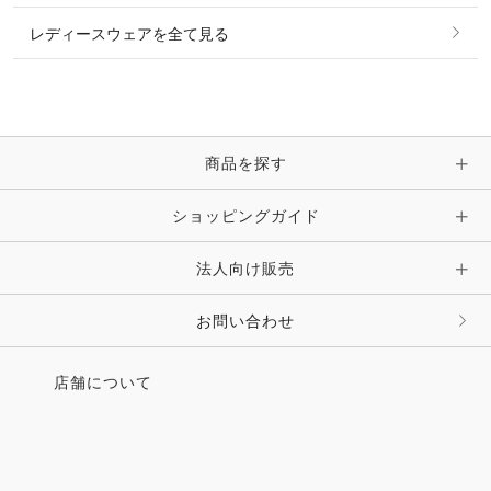
レディースウェアを全て見る
ネックレス
マフラー・スカーフ・ストール・スヌード
ブレスレット・バングル・アンクレット
手袋
ピン・ブローチ・コサージュ
商品を探す
時計・財布・キーケース・革小物
ショッピングガイド
その他 アクセサリー
キーホルダー・チャーム・ストラップ
法人向け販売
その他 ファッション雑貨
お問い合わせ
店舗について