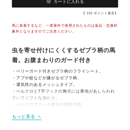
カートに入れる
【
155
ポイント進呈】
馬に装着するなど、一度屋外で使用されたものは返品・交換対
象外となりますのでご注意ください。
虫を寄せ付けにくくするゼブラ柄の馬
着。お腹まわりのガード付き
・ベリーガード付きゼブラ柄のフライシート。
・アブや蚊などが嫌がるゼブラ柄。
・通気性のあるメッシュタイプ。
・ベルクロとT字フックの胸元には裏地があしらわれ
ていてソフトな当たり。
・ベルクロでネック部分の調節可能。
・伸縮性のあるストラップ付きのベリーガードでデリ
もっと見る
ケートなお腹まわりにも対応。
・ベリーガードは取り外し可能。