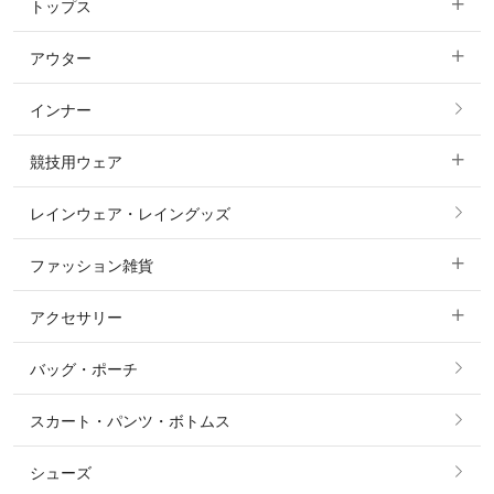
トップス
すべてのキュロット
アウター
すべてのトップス
フルグリップ・尻革 キュロット
インナー
すべてのアウター
ポロシャツ
ニーグリップ・膝革 キュロット
競技用ウェア
コート
カットソー・Tシャツ・タンクトップ
ノーグリップ・共布 キュロット
レインウェア・レイングッズ
すべての競技用ウェア
ジャケット・ブルゾン
機能性シャツ・スポーツシャツ
ファッション雑貨
ショージャケット
ベスト
パーカー・トレーナー・スウェット
アクセサリー
すべてのファッション雑貨
ショーシャツ
その他 アウター
ニット・セーター
バッグ・ポーチ
すべてのアクセサリー
ソックス
タイ・タイピン・その他アクセサリー
シャツ・ブラウス・ワンピース
スカート・パンツ・ボトムス
リング
ベルト
その他 トップス
シューズ
ピアス・イヤリング
帽子・ヘア小物