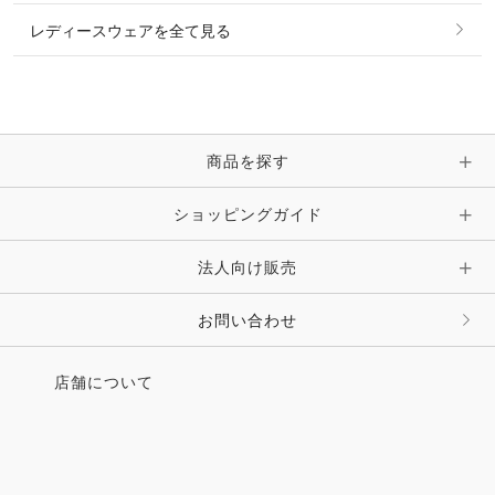
レディースウェアを全て見る
ネックレス
マフラー・スカーフ・ストール・スヌード
ブレスレット・バングル・アンクレット
手袋
ピン・ブローチ・コサージュ
商品を探す
時計・財布・キーケース・革小物
ショッピングガイド
その他 アクセサリー
キーホルダー・チャーム・ストラップ
法人向け販売
その他 ファッション雑貨
お問い合わせ
店舗について