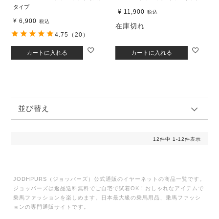
タイプ
¥
11,900
税込
¥
6,900
税込
在庫切れ
4.75
（20）
カートに入れる
カートに入れる
並び替え
12
件中
1
-
12
件表示
JODHPURS（ジョッパーズ）公式通販のイヤーネットの商品一覧です。
ジョッパーズは返品送料無料でご自宅で試着OK！おしゃれなアイテムで
乗馬ファッションを楽しめます。日本最大級の乗馬用品、乗馬ファッシ
ョンの専門通販サイトです。