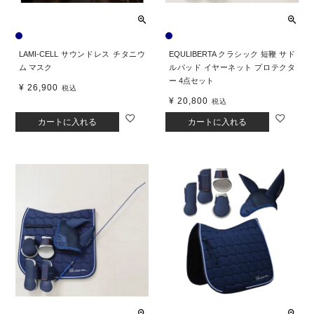
LAMI-CELL サウンドレス チタニウ
EQULIBERTA クラシック 短鞭 サド
ム マスク
ルパッド イヤーネット プロテクタ
ー 4点セット
¥
26,900
税込
¥
20,800
税込
カートに入れる
カートに入れる