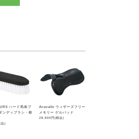
PURS ハード馬体ブ
Acavallo ウィザーズフリー
（ダンディブラシ・根
メモリー ゲルパッド
）
28,600円
(税込)
税込)