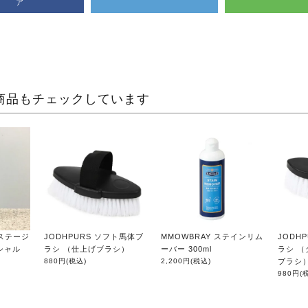
ア
商品もチェックしています
レステージ
JODHPURS ソフト馬体ブ
MMOWBRAY ステインリム
JODH
シャル
ラシ （仕上げブラシ）
ーバー 300ml
ラシ 
880円
(税込)
2,200円
(税込)
ブラシ
980円
(