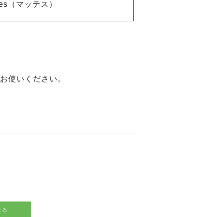
ttes（マッテス）
お使いください。
送る