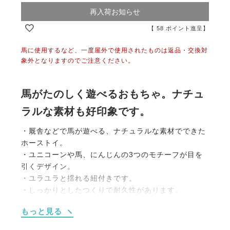
再入荷お知らせ
【
58
ポイント進呈】
馬に使用するなど、一度屋外で使用されたものは返品・交換対
象外となりますのでご注意ください。
馬がたのしく遊べるおもちゃ。ナチュ
ラルな素材も好印象です。
・厩舎などで馬が遊べる、ナチュラルな素材でできた
ホーストイ。
・ユニコーンや馬、にんじんの3つのモチーフが目を
引くデザイン。
・ユラユラと揺れる紐付きです。
・しっかりとしたつくりで耐久性があります。
・厩舎の柵などに紐で固定できます。
もっと見る
・天然由来の素材で作った、馬に優しいおもちゃで
す。