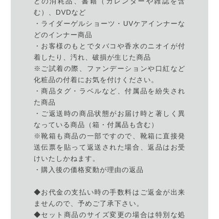
どの消耗品、書籍（カレンダーや雑誌を含
む）、DVDなど
・ライダーゲルショーツ・UVケアインナーな
どのインナー商品
・お客様のもとでタバコや香水のニオイが付
着したり、汚れ、破損が生じた商品
※ご試着の際、ファンデーションや口紅など
化粧品の付着にお気を付けください。
・商品タグ・ラベルなど、付属品を紛失され
た商品
・ご返送時の商品状態がお届け時と著しく異
なっている商品（箱・付属品も含む）
※靴箱も商品の一部ですので、靴箱に直接発
送伝票を貼って返送された場合、返品はお受
けいたしかねます。
・購入後の価格変動が理由の返品
◆お代金の支払い時の手数料はご返金が出来
ませんので、予めご了承下さい。
◆セット商品のサイズ変更の場合は特別な処