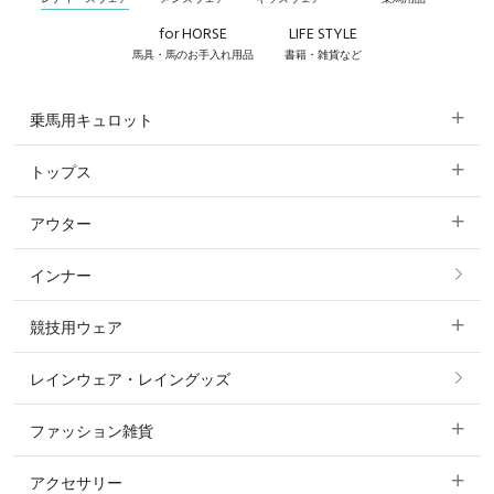
for HORSE
LIFE STYLE
馬具・馬のお手入れ用品
書籍・雑貨など
乗馬用キュロット
トップス
すべてのキュロット
アウター
すべてのトップス
フルグリップ・尻革 キュロット
インナー
すべてのアウター
ポロシャツ
ニーグリップ・膝革 キュロット
競技用ウェア
コート
カットソー・Tシャツ・タンクトップ
ノーグリップ・共布 キュロット
レインウェア・レイングッズ
すべての競技用ウェア
ジャケット・ブルゾン
機能性シャツ・スポーツシャツ
ファッション雑貨
ショージャケット
ベスト
パーカー・トレーナー・スウェット
アクセサリー
すべてのファッション雑貨