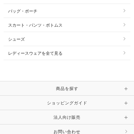
ショーシャツ
その他 アウター
ニット・セーター
バッグ・ポーチ
すべてのアクセサリー
ソックス
タイ・タイピン・その他アクセサリー
シャツ・ブラウス・ワンピース
スカート・パンツ・ボトムス
リング
ベルト
その他 トップス
シューズ
ピアス・イヤリング
帽子・ヘア小物
レディースウェアを全て見る
ネックレス
マフラー・スカーフ・ストール・スヌード
ブレスレット・バングル・アンクレット
手袋
ピン・ブローチ・コサージュ
商品を探す
時計・財布・キーケース・革小物
ショッピングガイド
その他 アクセサリー
キーホルダー・チャーム・ストラップ
法人向け販売
その他 ファッション雑貨
お問い合わせ