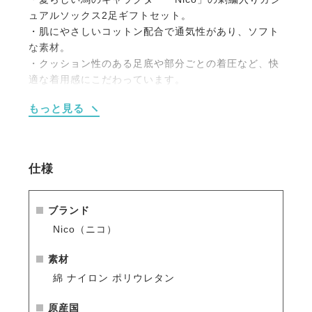
ュアルソックス2足ギフトセット。
・肌にやさしいコットン配合で通気性があり、ソフト
な素材。
・クッション性のある足底や部分ごとの着圧など、快
適な着用感にこだわっています。
・コーデのアクセントになる豊富なカラーバリエーシ
もっと見る
ョン。
・馬好きの方へのちょっとしたプレゼントにも。
・同ブランドのウエアやバッグなどと合わせて統一感
のあるコーデが楽しめます。
仕様
【Nico／ニコ】
かわいい馬の姿に見た人みんながニコっと笑顔になれ
ブランド
る。
Nico（ニコ）
Nicoをあなたの日常に。
素材
単品販売は
こちら
綿 ナイロン ポリウレタン
お得な3足セットは
こちら
原産国