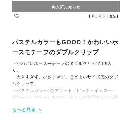
再入荷お知らせ
【
6
ポイント進呈】
パステルカラーもGOOD！かわいいホ
ースモチーフのダブルクリップ
・かわいいホースモチーフのダブルクリップ8個入
り。
・大きすぎず、小さすぎず、ほどよいサイズ感のダブ
ルクリップ。
・パステルカラー4色アソート（ピンク・イエロー・
グリーン・ブルー）なので、色ごとの分類などにも便
利です。
もっと見る
・デスク周りではもちろん、キッチンその他の収納に
もお役立ちなアイテム。