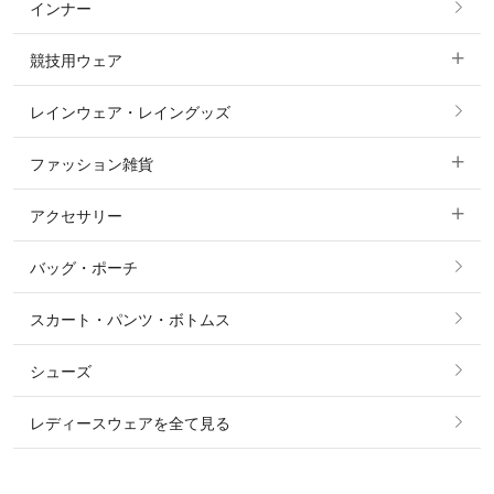
インナー
すべてのアウター
ポロシャツ
ニーグリップ・膝革 キュロット
競技用ウェア
コート
カットソー・Tシャツ・タンクトップ
ノーグリップ・共布 キュロット
レインウェア・レイングッズ
すべての競技用ウェア
ジャケット・ブルゾン
機能性シャツ・スポーツシャツ
ファッション雑貨
ショージャケット
ベスト
パーカー・トレーナー・スウェット
アクセサリー
すべてのファッション雑貨
ショーシャツ
その他 アウター
ニット・セーター
バッグ・ポーチ
すべてのアクセサリー
ソックス
タイ・タイピン・その他アクセサリー
シャツ・ブラウス・ワンピース
スカート・パンツ・ボトムス
リング
ベルト
その他 トップス
シューズ
ピアス・イヤリング
帽子・ヘア小物
レディースウェアを全て見る
ネックレス
マフラー・スカーフ・ストール・スヌード