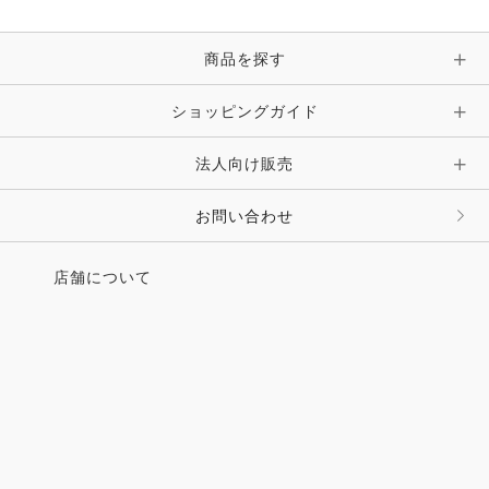
ブレスレット・バングル・アンクレット
手袋
ピン・ブローチ・コサージュ
商品を探す
時計・財布・キーケース・革小物
ショッピングガイド
その他 アクセサリー
キーホルダー・チャーム・ストラップ
法人向け販売
その他 ファッション雑貨
お問い合わせ
店舗について