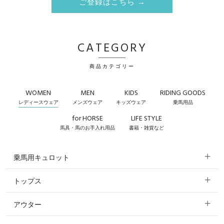
ご登録はこちら →
CATEGORY
商品カテゴリー
WOMEN
MEN
KIDS
RIDING GOODS
レディースウェア
メンズウェア
キッズウェア
乗馬用品
for HORSE
LIFE STYLE
馬具・馬のお手入れ用品
書籍・雑貨など
乗馬用キュロット
トップス
すべてのキュロット
アウター
すべてのトップス
フルグリップ・尻革 キュロット