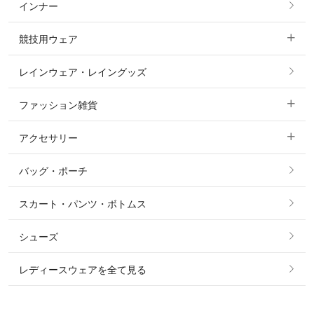
インナー
すべてのアウター
ポロシャツ
ニーグリップ・膝革 キュロット
競技用ウェア
コート
カットソー・Tシャツ・タンクトップ
ノーグリップ・共布 キュロット
レインウェア・レイングッズ
すべての競技用ウェア
ジャケット・ブルゾン
機能性シャツ・スポーツシャツ
ファッション雑貨
ショージャケット
ベスト
パーカー・トレーナー・スウェット
アクセサリー
すべてのファッション雑貨
ショーシャツ
その他 アウター
ニット・セーター
バッグ・ポーチ
すべてのアクセサリー
ソックス
タイ・タイピン・その他アクセサリー
シャツ・ブラウス・ワンピース
スカート・パンツ・ボトムス
リング
ベルト
その他 トップス
シューズ
ピアス・イヤリング
帽子・ヘア小物
レディースウェアを全て見る
ネックレス
マフラー・スカーフ・ストール・スヌード