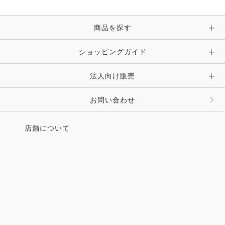
ブレスレット・バングル・アンクレット
手袋
ピン・ブローチ・コサージュ
商品を探す
時計・財布・キーケース・革小物
ショッピングガイド
その他 アクセサリー
キーホルダー・チャーム・ストラップ
法人向け販売
その他 ファッション雑貨
お問い合わせ
店舗について