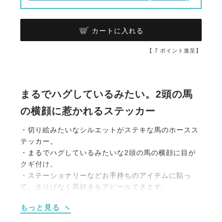
カートに入れる
【
7
ポイント進呈】
まるでハグしているみたい。2頭の馬
の横顔に惹かれるステッカー
・切り絵みたいなシルエットがステキな馬のホースス
テッカー。
・まるでハグしているみたいな2頭の馬の横顔に目が
クギ付け。
・ステーショナリーなどお手持ちのアイテムに貼っ
て、さりげなく馬好きをアピールできます。
・ブラックとラメ入りホワイトの2色展開。
もっと見る
・ちょっとしたプレゼントにも最適です。
・セット内容 大サイズ1枚 / 小サイズ1枚