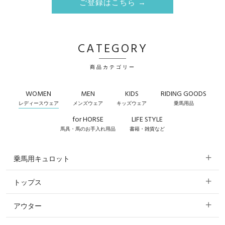
ご登録はこちら →
CATEGORY
商品カテゴリー
WOMEN
MEN
KIDS
RIDING GOODS
レディースウェア
メンズウェア
キッズウェア
乗馬用品
for HORSE
LIFE STYLE
馬具・馬のお手入れ用品
書籍・雑貨など
乗馬用キュロット
トップス
すべてのキュロット
アウター
すべてのトップス
フルグリップ・尻革 キュロット