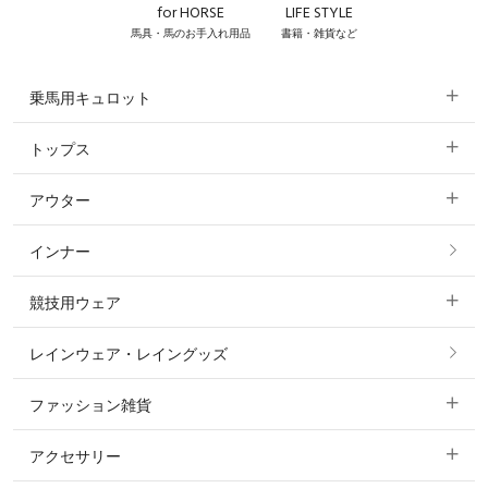
for HORSE
LIFE STYLE
馬具・馬のお手入れ用品
書籍・雑貨など
乗馬用キュロット
トップス
すべてのキュロット
アウター
すべてのトップス
フルグリップ・尻革 キュロット
インナー
すべてのアウター
ポロシャツ
ニーグリップ・膝革 キュロット
競技用ウェア
コート
カットソー・Tシャツ・タンクトップ
ノーグリップ・共布 キュロット
レインウェア・レイングッズ
すべての競技用ウェア
ジャケット・ブルゾン
機能性シャツ・スポーツシャツ
ファッション雑貨
ショージャケット
ベスト
パーカー・トレーナー・スウェット
アクセサリー
すべてのファッション雑貨
ショーシャツ
その他 アウター
ニット・セーター