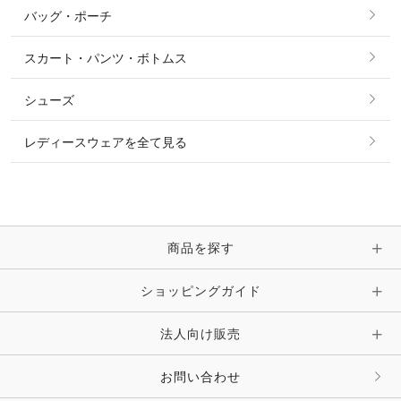
バッグ・ポーチ
すべてのアクセサリー
ソックス
タイ・タイピン・その他アクセサリー
シャツ・ブラウス・ワンピース
スカート・パンツ・ボトムス
リング
ベルト
その他 トップス
シューズ
ピアス・イヤリング
帽子・ヘア小物
レディースウェアを全て見る
ネックレス
マフラー・スカーフ・ストール・スヌード
ブレスレット・バングル・アンクレット
手袋
ピン・ブローチ・コサージュ
商品を探す
時計・財布・キーケース・革小物
ショッピングガイド
その他 アクセサリー
キーホルダー・チャーム・ストラップ
法人向け販売
その他 ファッション雑貨
お問い合わせ