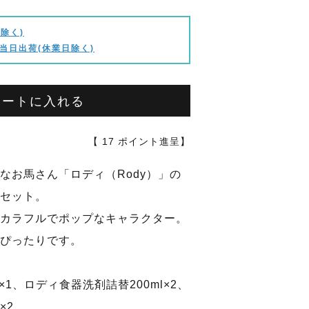
除く)
当日出荷(休業日除く)
カートに入れる
【
17
ポイント進呈】
なお馬さん「ロディ（Rody）」の
セット。
カラフルでポップなキャラクター。
ぴったりです。
×1、ロディ食器洗剤詰替200ml×2、
×2