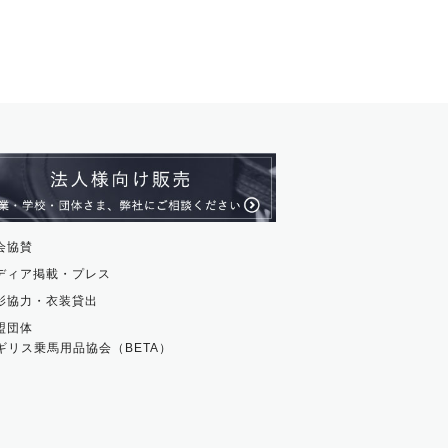
会協賛
ディア掲載・プレス
影協力・衣装貸出
盟団体
ギリス乗馬用品協会（BETA）