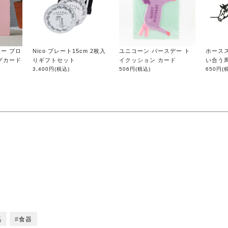
カラー ブロ
Nico プレート15cm 2枚入
ユニコーン バースデー ト
ホース
グカード
りギフトセット
イクッション カード
い合う
3,400円
(税込)
506円
(税込)
650円
(
馬
食器