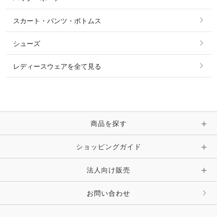
ソックス
タイ・タイピン・その他アクセサリー
シャツ・ブラウス・ワンピース
スカート・パンツ・ボトムス
リング
ベルト
その他 トップス
シューズ
ピアス・イヤリング
帽子・ヘア小物
レディースウェアを全て見る
ネックレス
マフラー・スカーフ・ストール・スヌード
ブレスレット・バングル・アンクレット
手袋
ピン・ブローチ・コサージュ
商品を探す
時計・財布・キーケース・革小物
ショッピングガイド
その他 アクセサリー
キーホルダー・チャーム・ストラップ
法人向け販売
その他 ファッション雑貨
お問い合わせ