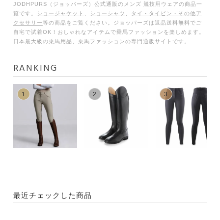
JODHPURS（ジョッパーズ）公式通販のメンズ 競技用ウェアの商品一
覧です。
ショージャケット
、
ショーシャツ
、
タイ・タイピン・その他ア
クセサリー
等の商品をご覧ください。ジョッパーズは返品送料無料でご
自宅で試着OK！おしゃれなアイテムで乗馬ファッションを楽しめます。
日本最大級の乗馬用品、乗馬ファッションの専門通販サイトです。
RANKING
1
2
3
最近チェックした商品