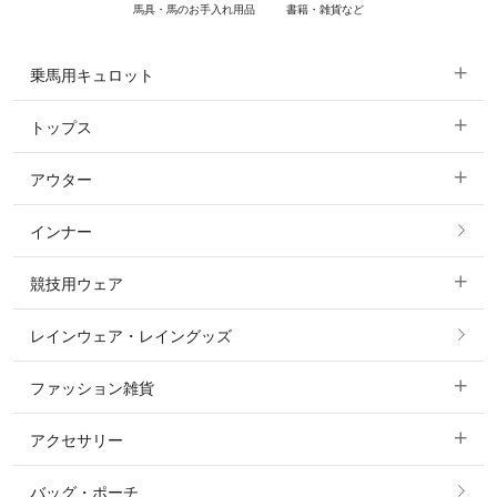
馬具・馬のお手入れ用品
書籍・雑貨など
乗馬用キュロット
トップス
すべてのキュロット
アウター
すべてのトップス
フルグリップ・尻革 キュロット
インナー
すべてのアウター
ポロシャツ
ニーグリップ・膝革 キュロット
競技用ウェア
コート
カットソー・Tシャツ・タンクトップ
ノーグリップ・共布 キュロット
レインウェア・レイングッズ
すべての競技用ウェア
ジャケット・ブルゾン
機能性シャツ・スポーツシャツ
ファッション雑貨
ショージャケット
ベスト
パーカー・トレーナー・スウェット
アクセサリー
すべてのファッション雑貨
ショーシャツ
その他 アウター
ニット・セーター
バッグ・ポーチ
すべてのアクセサリー