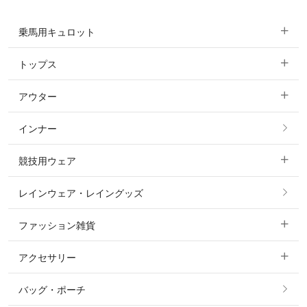
乗馬用キュロット
トップス
すべてのキュロット
アウター
すべてのトップス
フルグリップ・尻革 キュロット
インナー
すべてのアウター
ポロシャツ
ニーグリップ・膝革 キュロット
競技用ウェア
コート
カットソー・Tシャツ・タンクトップ
ノーグリップ・共布 キュロット
レインウェア・レイングッズ
すべての競技用ウェア
ジャケット・ブルゾン
機能性シャツ・スポーツシャツ
ファッション雑貨
ショージャケット
ベスト
パーカー・トレーナー・スウェット
アクセサリー
すべてのファッション雑貨
ショーシャツ
その他 アウター
ニット・セーター
バッグ・ポーチ
すべてのアクセサリー
ソックス
タイ・タイピン・その他アクセサリー