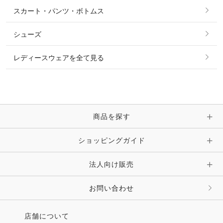
シャツ・ブラウス・ワンピース
スカート・パンツ・ボトムス
リング
ベルト
その他 トップス
シューズ
ピアス・イヤリング
帽子・ヘア小物
レディースウェアを全て見る
ネックレス
マフラー・スカーフ・ストール・スヌード
ブレスレット・バングル・アンクレット
手袋
ピン・ブローチ・コサージュ
商品を探す
時計・財布・キーケース・革小物
ショッピングガイド
その他 アクセサリー
キーホルダー・チャーム・ストラップ
法人向け販売
その他 ファッション雑貨
お問い合わせ
店舗について