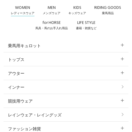
WOMEN
MEN
KIDS
RIDING GOODS
レディースウェア
メンズウェア
キッズウェア
乗馬用品
for HORSE
LIFE STYLE
馬具・馬のお手入れ用品
書籍・雑貨など
乗馬用キュロット
トップス
すべてのキュロット
アウター
すべてのトップス
フルグリップ・尻革 キュロット
インナー
すべてのアウター
ポロシャツ
ニーグリップ・膝革 キュロット
競技用ウェア
コート
カットソー・Tシャツ・タンクトップ
ノーグリップ・共布 キュロット
レインウェア・レイングッズ
すべての競技用ウェア
ジャケット・ブルゾン
機能性シャツ・スポーツシャツ
ファッション雑貨
ショージャケット