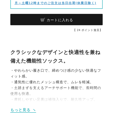
月～土曜12時までのご注文は当日出荷(休業日除く)
カートに入れる
【
24
ポイント進呈】
クラシックなデザインと快適性を兼ね
備えた機能性ソックス。
・やわらかい履き口で、締めつけ感の少ない快適なフ
ィット感。
・通気性に優れたメッシュ構造で、ムレを軽減。
・土踏まずを支えるアーチサポート機能で、長時間の
使用も快適。
・摩耗しやすい足裏は補強入りで、耐久性アップ。
・コーディネートにさりげないアクセントを添える上
もっと見る
品なアーガイル柄。