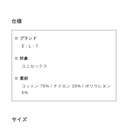
・汗をかいても快適な吸湿性と通気性で、快適さを持
続。
仕様
※シーズン品のため入荷数が少なく再販はありません
のでお早めのご注文をお勧めします。
人気商品はすぐに完売となりますので、新商品をいち
ブランド
早くご案内している
メールマガジン
や
LINE
をご活用く
E・L・T
ださい。
対象
ユニセックス
素材
コットン 75% / ナイロン 20% / ポリウレタン
5%
サイズ