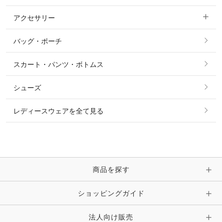
ベスト
パーカー・トレーナー・スウェット
アクセサリー
すべてのファッション雑貨
ショーシャツ
その他 アウター
ニット・セーター
バッグ・ポーチ
すべてのアクセサリー
ソックス
タイ・タイピン・その他アクセサリー
シャツ・ブラウス・ワンピース
スカート・パンツ・ボトムス
リング
ベルト
その他 トップス
シューズ
ピアス・イヤリング
帽子・ヘア小物
レディースウェアを全て見る
ネックレス
マフラー・スカーフ・ストール・スヌード
ブレスレット・バングル・アンクレット
手袋
ピン・ブローチ・コサージュ
商品を探す
時計・財布・キーケース・革小物
ショッピングガイド
その他 アクセサリー
キーホルダー・チャーム・ストラップ
法人向け販売
その他 ファッション雑貨