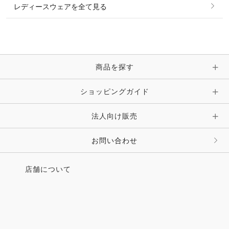
レディースウェアを全て見る
ネックレス
マフラー・スカーフ・ストール・スヌード
ブレスレット・バングル・アンクレット
手袋
ピン・ブローチ・コサージュ
商品を探す
時計・財布・キーケース・革小物
ショッピングガイド
その他 アクセサリー
キーホルダー・チャーム・ストラップ
法人向け販売
その他 ファッション雑貨
お問い合わせ
店舗について