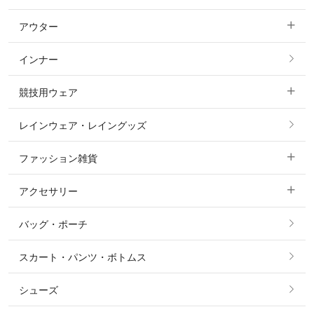
アウター
すべてのトップス
フルグリップ・尻革 キュロット
インナー
すべてのアウター
ポロシャツ
ニーグリップ・膝革 キュロット
競技用ウェア
コート
カットソー・Tシャツ・タンクトップ
ノーグリップ・共布 キュロット
レインウェア・レイングッズ
すべての競技用ウェア
ジャケット・ブルゾン
機能性シャツ・スポーツシャツ
ファッション雑貨
ショージャケット
ベスト
パーカー・トレーナー・スウェット
アクセサリー
すべてのファッション雑貨
ショーシャツ
その他 アウター
ニット・セーター
バッグ・ポーチ
すべてのアクセサリー
ソックス
タイ・タイピン・その他アクセサリー
シャツ・ブラウス・ワンピース
スカート・パンツ・ボトムス
リング
ベルト
その他 トップス
シューズ
ピアス・イヤリング
帽子・ヘア小物