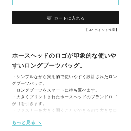
カートに入れる
【
32
ポイント進呈】
ホースヘッドのロゴが印象的な使いや
すいロングブーツバッグ。
・シンプルながら実用的で使いやすく設計されたロン
グブーツバッグ。
・ロングブーツをスマートに持ち運べます。
・大きくプリントされたホースヘッドのブランドロゴ
が目を引きます。
・ファスナーを大きく開くことができるので大きなロ
ングブーツも出し入れが簡単。
もっと見る
・チャップスやゲートルも一緒に収納できます。
・インナーバッグとして使用すれば完全に汚れをシャ