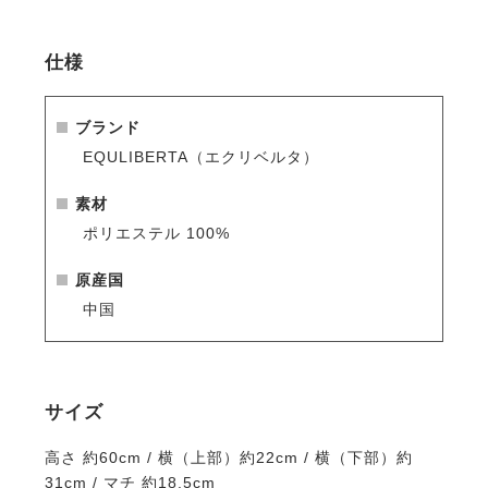
ットアウト。個別に出してそのまま持ち運べるので取
り扱いもカンタンです。
仕様
・汚れてもさっと洗えてすぐに乾く、丈夫なポリエス
テル素材を使用。
・同ブランドのキャリーバッグのシリーズで揃えると
ブランド
より引き立ちます。
EQULIBERTA（エクリベルタ）
EQULIBERTAバッグシリーズ >>
素材
ポリエステル 100%
原産国
中国
サイズ
高さ 約60cm / 横（上部）約22cm / 横（下部）約
31cm / マチ 約18.5cm