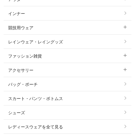
すべてのトップス
フルグリップ・尻革 キュロット
インナー
すべてのアウター
ポロシャツ
ニーグリップ・膝革 キュロット
競技用ウェア
コート
カットソー・Tシャツ・タンクトップ
ノーグリップ・共布 キュロット
レインウェア・レイングッズ
すべての競技用ウェア
ジャケット・ブルゾン
機能性シャツ・スポーツシャツ
ファッション雑貨
ショージャケット
ベスト
パーカー・トレーナー・スウェット
アクセサリー
すべてのファッション雑貨
ショーシャツ
その他 アウター
ニット・セーター
バッグ・ポーチ
すべてのアクセサリー
ソックス
タイ・タイピン・その他アクセサリー
シャツ・ブラウス・ワンピース
スカート・パンツ・ボトムス
リング
ベルト
その他 トップス
シューズ
ピアス・イヤリング
帽子・ヘア小物
レディースウェアを全て見る
ネックレス
マフラー・スカーフ・ストール・スヌード