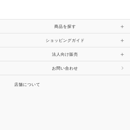
ブレスレット・バングル・アンクレット
手袋
ピン・ブローチ・コサージュ
商品を探す
時計・財布・キーケース・革小物
ショッピングガイド
その他 アクセサリー
キーホルダー・チャーム・ストラップ
法人向け販売
その他 ファッション雑貨
お問い合わせ
店舗について