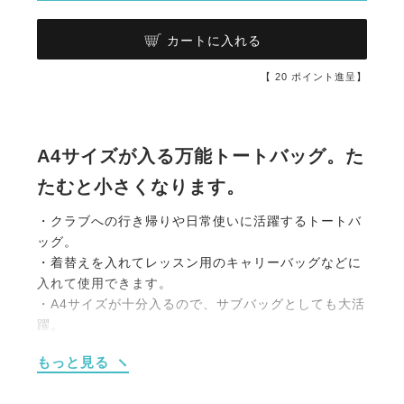
カートに入れる
【
20
ポイント進呈】
A4サイズが入る万能トートバッグ。た
たむと小さくなります。
・クラブへの行き帰りや日常使いに活躍するトートバ
ッグ。
・着替えを入れてレッスン用のキャリーバッグなどに
入れて使用できます。
・A4サイズが十分入るので、サブバッグとしても大活
躍。
・収納時はたたむとコンパクトになるので、ハンドバ
もっと見る
ッグにいれてエコバッグとしても役立ちます。
・長い紐と短い紐があるので2wayで使えます。