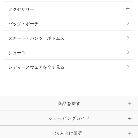
パーカー・トレーナー・スウェット
アクセサリー
すべてのファッション雑貨
ショーシャツ
その他 アウター
ニット・セーター
バッグ・ポーチ
すべてのアクセサリー
ソックス
タイ・タイピン・その他アクセサリー
シャツ・ブラウス・ワンピース
スカート・パンツ・ボトムス
リング
ベルト
その他 トップス
シューズ
ピアス・イヤリング
帽子・ヘア小物
レディースウェアを全て見る
ネックレス
マフラー・スカーフ・ストール・スヌード
ブレスレット・バングル・アンクレット
手袋
ピン・ブローチ・コサージュ
商品を探す
時計・財布・キーケース・革小物
ショッピングガイド
その他 アクセサリー
キーホルダー・チャーム・ストラップ
法人向け販売
その他 ファッション雑貨