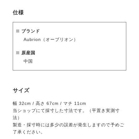
ルダーストラップにより、実用性とデザイン性を両
立。
仕様
・耐久性に優れた織り生地の外装と、摩耗を防ぐ丈夫
な底鋲を採用。
ブランド
※シーズン品のため入荷数が少なく再販はありません
Aubrion（オーブリオン）
のでお早めのご注文をお勧めします。
人気商品はすぐに完売となりますので、新商品をいち
原産国
早くご案内している
メールマガジン
や
LINE
をご活用く
中国
ださい。
サイズ
幅 32cm / 高さ 67cm / マチ 11cm
当ショップにて採寸した寸法です。（平置き実測寸
法）
製造・採寸時には多少の誤差が発生しますので予めご
了承ください。