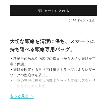
カートに入れる
【
110
ポイント進呈】
大切な頭絡を清潔に保ち、スマートに
持ち運べる頭絡専用バッグ。
・移動中の汚れや内装での絡まりから大切な頭絡を丁
寧に保護。
・頭絡を固定する吊り下げ用ストラップによりレザー
ワークの型崩れを防止。
・小物の整理に役立つ内部ポケットを装備しアクセサ
リー類もまとめて収納。
・厩舎や移動先での利便性を高める吊り下げ用フック
もっと見る
を外側に配置。
・持ち運びに便利なトップハンドルと調節可能なショ