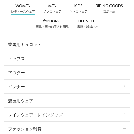
WOMEN
MEN
KIDS
RIDING GOODS
レディースウェア
メンズウェア
キッズウェア
乗馬用品
for HORSE
LIFE STYLE
馬具・馬のお手入れ用品
書籍・雑貨など
乗馬用キュロット
トップス
すべてのキュロット
アウター
すべてのトップス
フルグリップ・尻革 キュロット
インナー
すべてのアウター
ポロシャツ
ニーグリップ・膝革 キュロット
競技用ウェア
コート
カットソー・Tシャツ・タンクトップ
ノーグリップ・共布 キュロット
レインウェア・レイングッズ
すべての競技用ウェア
ジャケット・ブルゾン
機能性シャツ・スポーツシャツ
ファッション雑貨
ショージャケット
ベスト