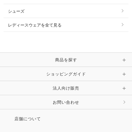
ベルト
その他 トップス
シューズ
ピアス・イヤリング
帽子・ヘア小物
レディースウェアを全て見る
ネックレス
マフラー・スカーフ・ストール・スヌード
ブレスレット・バングル・アンクレット
手袋
ピン・ブローチ・コサージュ
商品を探す
時計・財布・キーケース・革小物
ショッピングガイド
その他 アクセサリー
キーホルダー・チャーム・ストラップ
法人向け販売
その他 ファッション雑貨
お問い合わせ
店舗について