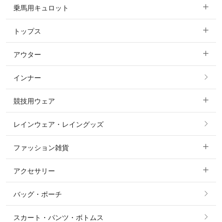
乗馬用キュロット
トップス
すべてのキュロット
アウター
すべてのトップス
フルグリップ・尻革 キュロット
インナー
すべてのアウター
ポロシャツ
ニーグリップ・膝革 キュロット
競技用ウェア
コート
カットソー・Tシャツ・タンクトップ
ノーグリップ・共布 キュロット
レインウェア・レイングッズ
すべての競技用ウェア
ジャケット・ブルゾン
機能性シャツ・スポーツシャツ
ファッション雑貨
ショージャケット
ベスト
パーカー・トレーナー・スウェット
アクセサリー
すべてのファッション雑貨
ショーシャツ
その他 アウター
ニット・セーター
バッグ・ポーチ
すべてのアクセサリー
ソックス
タイ・タイピン・その他アクセサリー
シャツ・ブラウス・ワンピース
スカート・パンツ・ボトムス
リング