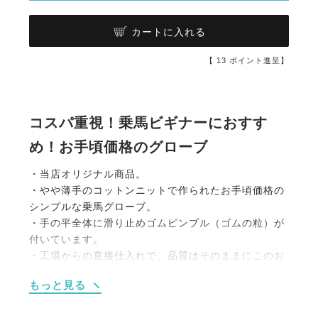
カートに入れる
【
13
ポイント進呈】
コスパ重視！乗馬ビギナーにおすす
め！お手頃価格のグローブ
・当店オリジナル商品。
・やや薄手のコットンニットで作られたお手頃価格の
シンプルな乗馬グローブ。
・手の平全体に滑り止めゴムピンプル（ゴムの粒）が
付いています。
・工場からの直接仕入れで、品質はそのままにこのお
値段を実現しました。
もっと見る
・乗馬ビギナーや、耐久性にはこだわらずお値段重視
の方におすすめです。